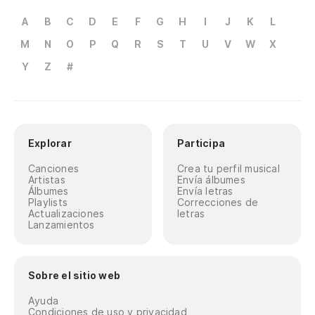
A
B
C
D
E
F
G
H
I
J
K
L
M
N
O
P
Q
R
S
T
U
V
W
X
Y
Z
#
Explorar
Participa
Canciones
Crea tu perfil musical
Artistas
Envía álbumes
Álbumes
Envía letras
Playlists
Correcciones de
Actualizaciones
letras
Lanzamientos
Sobre el sitio web
Ayuda
Condiciones de uso y privacidad