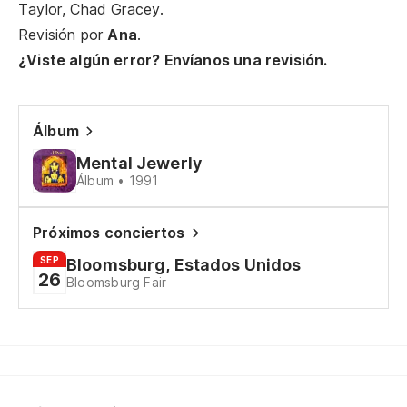
An
Taylor, Chad Gracey.
Revisión por
Ana
.
Ve
¿Viste algún error? Envíanos una revisión.
Wi
Álbum
Au
Mental Jewerly
In
Álbum • 1991
Y 
Próximos conciertos
An
SEP
Bloomsburg, Estados Unidos
26
Bloomsburg Fair
¿N
Es
Th