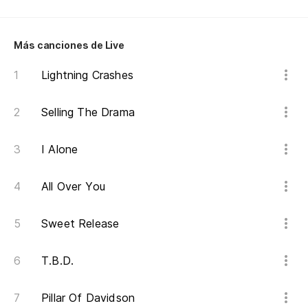
Co
Más canciones de Live
Y 
An
Lightning Crashes
No
Selling The Drama
Ya
I Alone
All Over You
Sweet Release
T.B.D.
Pillar Of Davidson