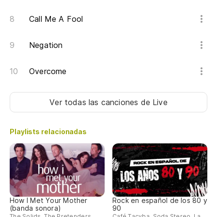
Call Me A Fool
Negation
Overcome
Ver todas las canciones
de Live
Playlists relacionadas
How I Met Your Mother
Rock en español de los 80 y
(banda sonora)
90
The Solids, The Pretenders,
Café Tacvba, Soda Stereo, La