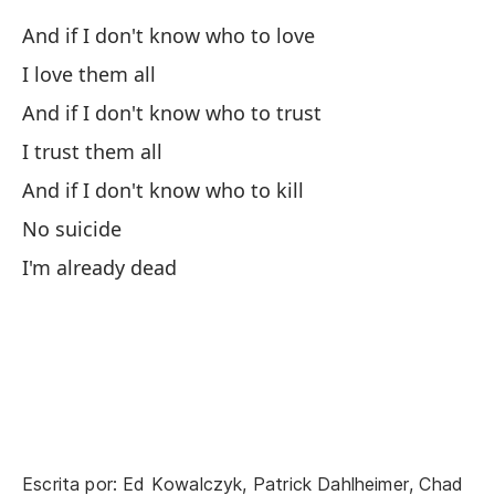
Y 
And if I don't know who to love
An
I love them all
And if I don't know who to trust
Pu
I trust them all
I 
And if I don't know who to kill
No suicide
De
I'm already dead
Ve
Wi
Qu
Y 
Escrita por: Ed Kowalczyk, Patrick Dahlheimer, Chad