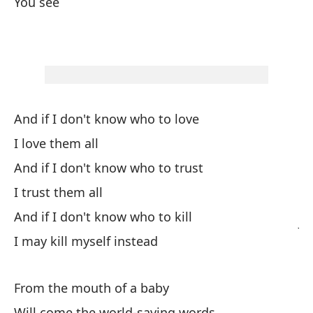
Fe
You see
Da
El
Th
And if I don't know who to love
Ti
I love them all
Yo
And if I don't know who to trust
C
I trust them all
And if I don't know who to kill
Ju
I may kill myself instead
Y 
From the mouth of a baby
Will come the world-saving words