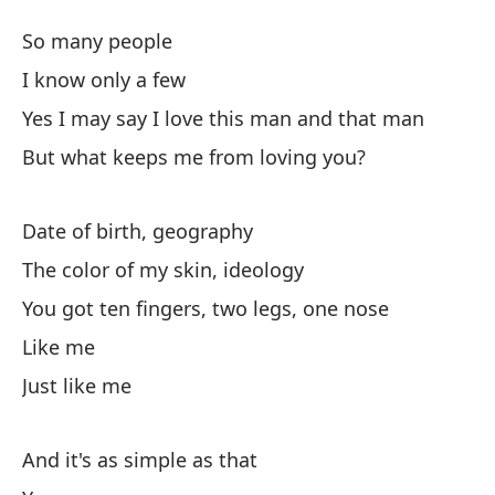
H
So many people
B
I know only a few
Yes I may say I love this man and that man
Ta
But what keeps me from loving you?
Co
Date of birth, geography
Sí
The color of my skin, ideology
aq
You got ten fingers, two legs, one nose
Ye
Like me
Pe
Just like me
Bu
And it's as simple as that