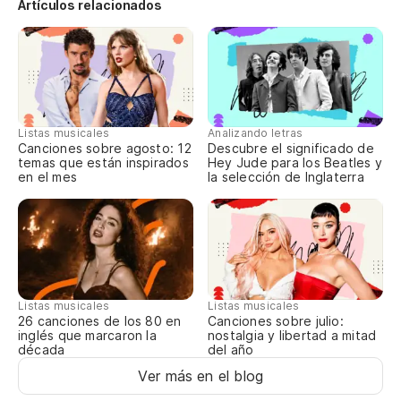
Artículos relacionados
Ni
Y 
Listas musicales
Analizando letras
Ve
Canciones sobre agosto: 12
Descubre el significado de
temas que están inspirados
Hey Jude para los Beatles y
en el mes
la selección de Inglaterra
Y 
An
Am
Listas musicales
Listas musicales
Canciones sobre julio:
26 canciones de los 80 en
Y 
nostalgia y libertad a mitad
inglés que marcaron la
del año
década
An
Ver más en el blog