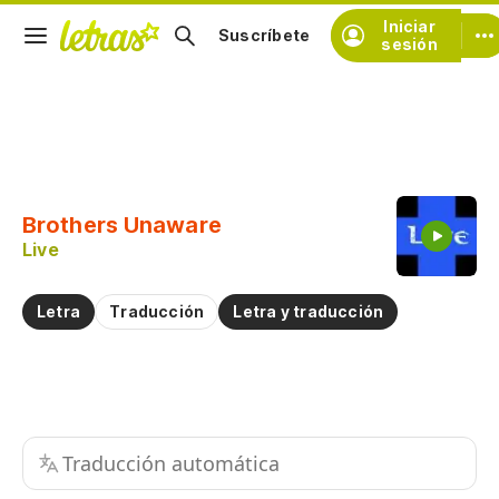
Iniciar
Suscríbete
sesión
Copiar fragmento
Copiar toda la letra
Brothers Unaware
Practicar la pronunciación de
Live
Comentar sobre este fragmento
Letra
Traducción
Letra y traducción
Traducción automática