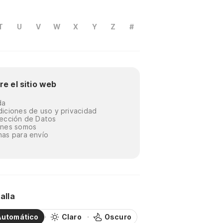
T
U
V
W
X
Y
Z
#
re el sitio web
da
iciones de uso y privacidad
ección de Datos
énes somos
as para envío
alla
Automático
Claro
Oscuro