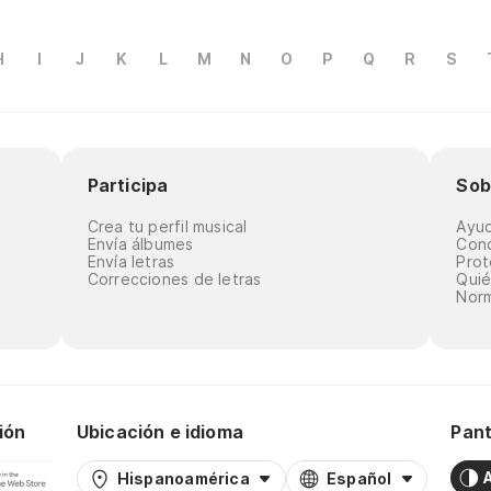
H
I
J
K
L
M
N
O
P
Q
R
S
Participa
Sob
Crea tu perfil musical
Ayu
Envía álbumes
Cond
Envía letras
Prot
Correcciones de letras
Qui
Norm
ión
Ubicación e idioma
Pant
Hispanoamérica
Español