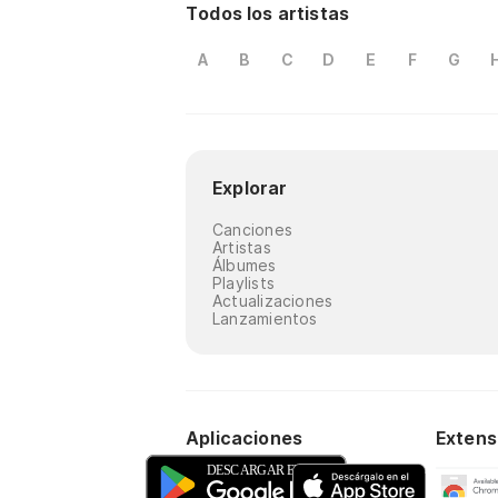
Todos los artistas
A
B
C
D
E
F
G
Explorar
Canciones
Artistas
Álbumes
Playlists
Actualizaciones
Lanzamientos
Aplicaciones
Extens