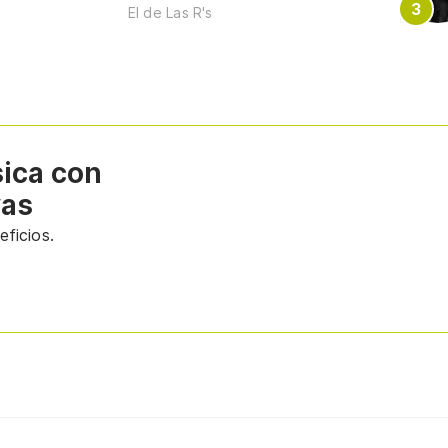
El de Las R's
sica con
vas
ficios.