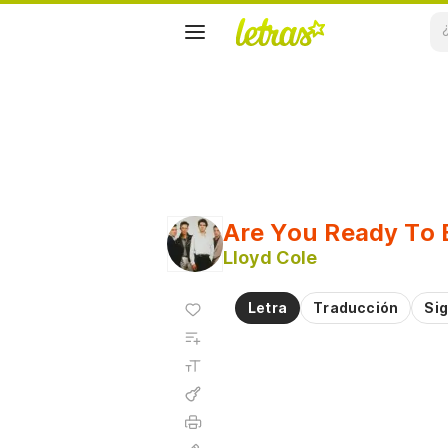
Are You Ready To 
Lloyd Cole
Agregar
Letra
Traducción
Sig
a
Agregar
favoritos
a
Tamaño
playlist
de la
fuente
Acordes
Imprimir