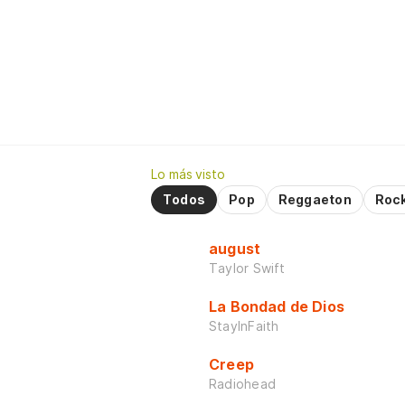
Lo más visto
Todos
Pop
Reggaeton
Roc
august
Taylor Swift
La Bondad de Dios
StayInFaith
Creep
Radiohead