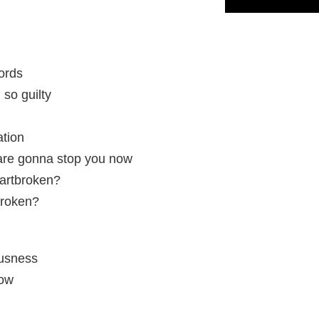
cords
 so guilty
ation
are gonna stop you now
eartbroken?
broken?
ousness
now