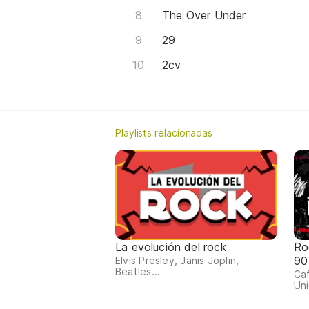
The Over Under
29
2cv
Playlists relacionadas
La evolución del rock
Ro
90
Elvis Presley, Janis Joplin,
Beatles...
Ca
Uni