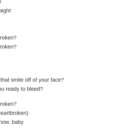
e
aight
broken?
broken?
that smile off of your face?
ou ready to bleed?
broken?
Heartbroken)
 now, baby