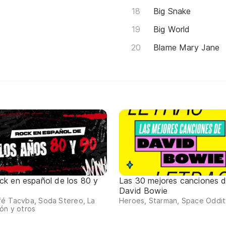
Big Snake
Big World
Blame Mary Jane
ck en español de los 80 y
Las 30 mejores canciones 
David Bowie
fé Tacvba, Soda Stereo, La
Heroes, Starman, Space Oddity
ón y otros