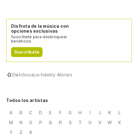
Disfruta de la música con
opciones exclusivas
Suscríbete para desbloquear
beneficios.
Suscríbete
Eletrônica
Lo-fidelity Allstars
Todos los artistas
A
B
C
D
E
F
G
H
I
J
K
L
M
N
O
P
Q
R
S
T
U
V
W
X
Y
Z
#