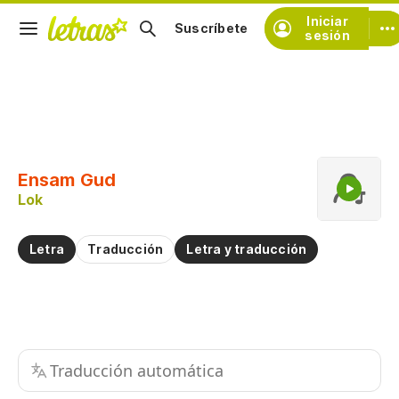
Iniciar
Suscríbete
sesión
Copiar fragmento
Copiar toda la letra
Ensam Gud
Practicar la pronunciación de
Lok
Comentar sobre este fragmento
Letra
Traducción
Letra y traducción
Traducción automática