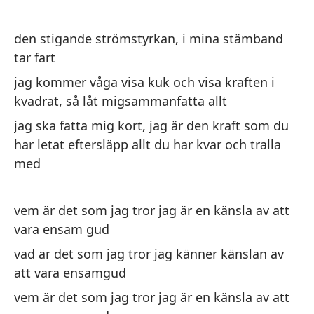
se
den stigande strömstyrkan, i mina stämband
tar fart
jag kommer våga visa kuk och visa kraften i
kvadrat, så låt migsammanfatta allt
jag ska fatta mig kort, jag är den kraft som du
La
har letat eftersläpp allt du har kvar och tralla
vo
med
Me
po
to
vem är det som jag tror jag är en känsla av att
vara ensam gud
Vo
b
vad är det som jag tror jag känner känslan av
att vara ensamgud
De
vem är det som jag tror jag är en känsla av att