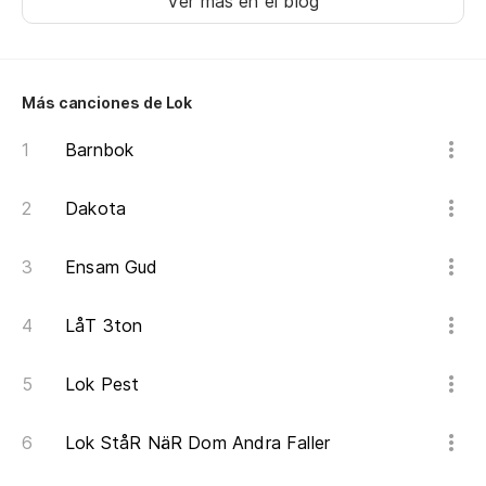
Ver más en el blog
Más canciones de Lok
Barnbok
Dakota
Ensam Gud
LåT 3ton
Lok Pest
Lok StåR NäR Dom Andra Faller