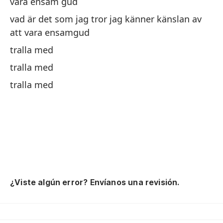
vara ensam gud
¿Q
vad är det som jag tror jag känner känslan av
se
att vara ensamgud
¿Q
tralla med
se
tralla med
¿Q
se
tralla med
¿Q
se
Ta
Ta
Ta
¿Viste algún error? Envíanos una revisión.