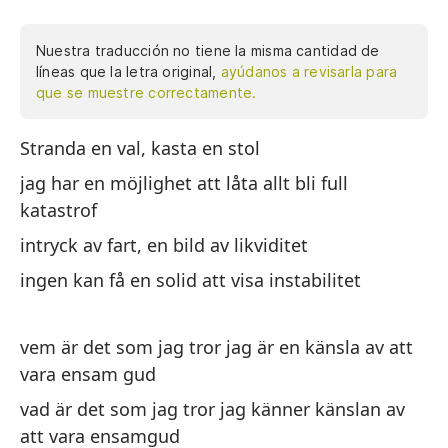
Nuestra traducción no tiene la misma cantidad de
líneas que la letra original,
ayúdanos a revisarla para
que se muestre correctamente.
Stranda en val, kasta en stol
St
jag har en möjlighet att låta allt bli full
Te
katastrof
co
intryck av fart, en bild av likviditet
Im
ingen kan få en solid att visa instabilitet
Na
in
vem är det som jag tror jag är en känsla av att
vara ensam gud
¿Q
se
vad är det som jag tror jag känner känslan av
att vara ensamgud
¿Q