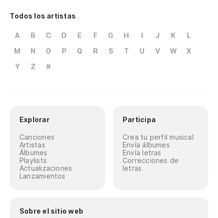
Todos los artistas
A
B
C
D
E
F
G
H
I
J
K
L
M
N
O
P
Q
R
S
T
U
V
W
X
Y
Z
#
Explorar
Participa
Canciones
Crea tu perfil musical
Artistas
Envía álbumes
Álbumes
Envía letras
Playlists
Correcciones de
Actualizaciones
letras
Lanzamientos
Sobre el sitio web