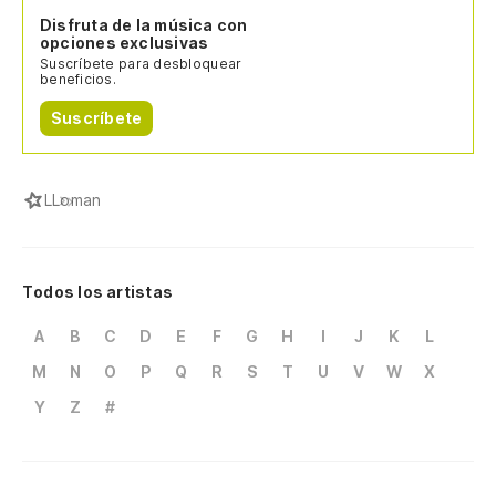
Disfruta de la música con
opciones exclusivas
Suscríbete para desbloquear
beneficios.
Suscríbete
L
Loman
Todos los artistas
A
B
C
D
E
F
G
H
I
J
K
L
M
N
O
P
Q
R
S
T
U
V
W
X
Y
Z
#