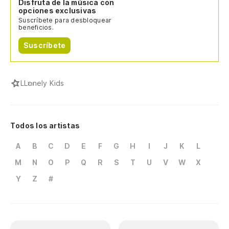
Disfruta de la música con
opciones exclusivas
Suscríbete para desbloquear
beneficios.
Suscríbete
L
Lonely Kids
Todos los artistas
A
B
C
D
E
F
G
H
I
J
K
L
M
N
O
P
Q
R
S
T
U
V
W
X
Y
Z
#