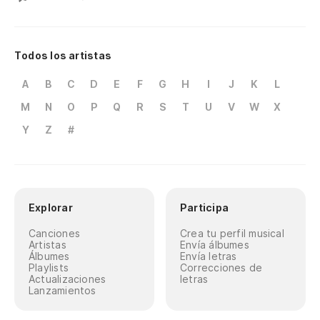
Todos los artistas
A
B
C
D
E
F
G
H
I
J
K
L
M
N
O
P
Q
R
S
T
U
V
W
X
Y
Z
#
Explorar
Participa
Canciones
Crea tu perfil musical
Artistas
Envía álbumes
Álbumes
Envía letras
Playlists
Correcciones de
Actualizaciones
letras
Lanzamientos