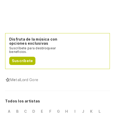
Disfruta de la música con
opciones exclusivas
Suscríbete para desbloquear
beneficios.
Suscríbete
Metal
Lord Gore
Todos los artistas
A
B
C
D
E
F
G
H
I
J
K
L