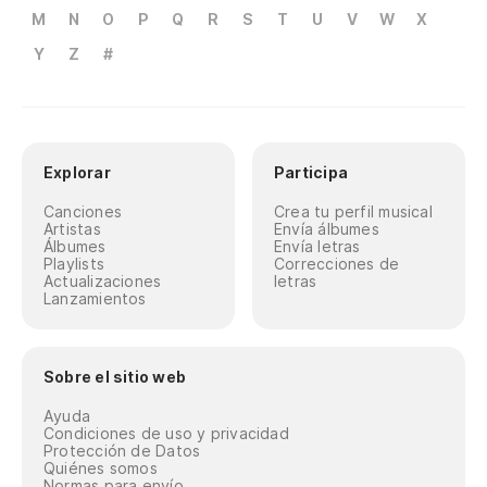
M
N
O
P
Q
R
S
T
U
V
W
X
Y
Z
#
Explorar
Participa
Canciones
Crea tu perfil musical
Artistas
Envía álbumes
Álbumes
Envía letras
Playlists
Correcciones de
Actualizaciones
letras
Lanzamientos
Sobre el sitio web
Ayuda
Condiciones de uso y privacidad
Protección de Datos
Quiénes somos
Normas para envío