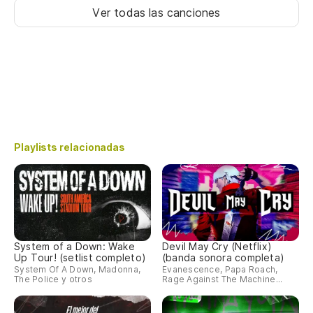
Ver todas las canciones
Playlists relacionadas
System of a Down: Wake
Devil May Cry (Netflix)
Up Tour! (setlist completo)
(banda sonora completa)
System Of A Down, Madonna,
Evanescence, Papa Roach,
The Police y otros
Rage Against The Machine...