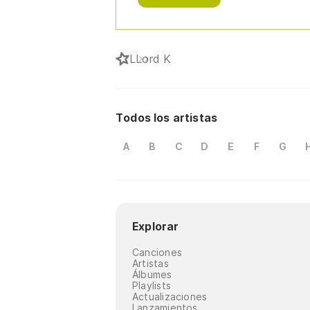
L
Lord K
Todos los artistas
A
B
C
D
E
F
G
Explorar
Canciones
Artistas
Álbumes
Playlists
Actualizaciones
Lanzamientos