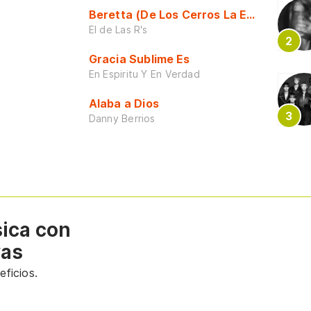
Beretta (De Los Cerros La Escuela)
El de Las R's
Gracia Sublime Es
En Espiritu Y En Verdad
Alaba a Dios
Danny Berrios
sica con
vas
ficios.