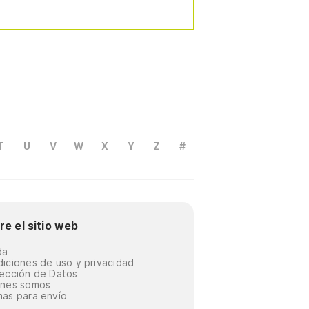
T
U
V
W
X
Y
Z
#
re el sitio web
da
iciones de uso y privacidad
ección de Datos
énes somos
as para envío