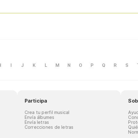
H
I
J
K
L
M
N
O
P
Q
R
S
Participa
Sob
Crea tu perfil musical
Ayu
Envía álbumes
Cond
Envía letras
Prot
Correcciones de letras
Qui
Norm