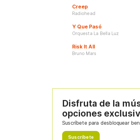
Creep
Radiohead
Y Que Pasó
Orquesta La Bella Luz
Risk It All
Bruno Mars
Disfruta de la mú
opciones exclusi
Suscríbete para desbloquear bene
Suscríbete