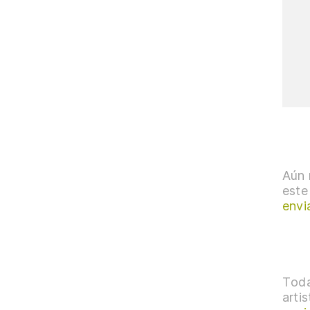
Aún 
este
envi
Toda
arti