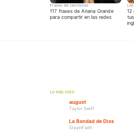
Frases de canciones
Lis
117 frases de Ariana Grande
12
para compartir en las redes
tus
ing
Lo más visto
august
Taylor Swift
La Bondad de Dios
StayInFaith