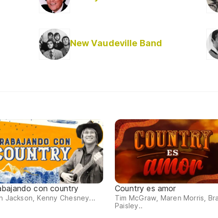
New Vaudeville Band
abajando con country
Country es amor
n Jackson, Kenny Chesney...
Tim McGraw, Maren Morris, Br
Paisley..