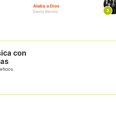
Alaba a Dios
Danny Berrios
sica con
vas
ficios.