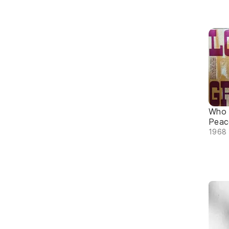
Who 
Peac
1968 