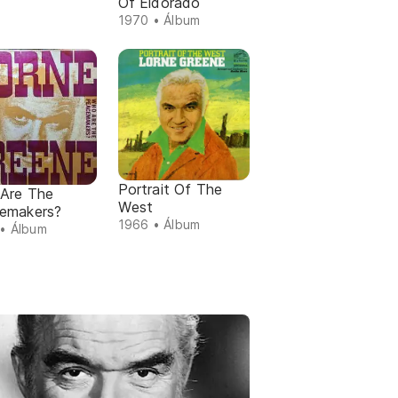
Of Eldorado
1970 • Álbum
Portrait Of The
Are The
West
emakers?
1966 • Álbum
• Álbum