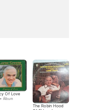
cy Of Love
• Álbum
The Robin Hood