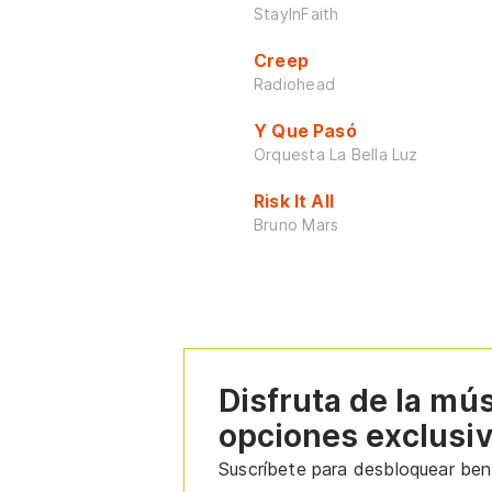
StayInFaith
Creep
Radiohead
Y Que Pasó
Orquesta La Bella Luz
Risk It All
Bruno Mars
Disfruta de la mú
opciones exclusi
Suscríbete para desbloquear bene