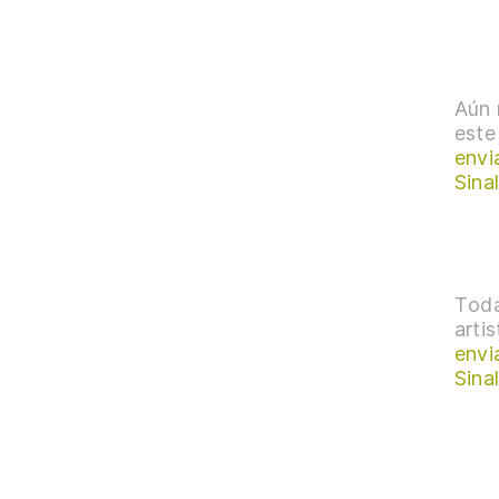
Aún 
este
envi
Sina
Toda
arti
envi
Sina