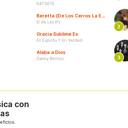
KATSEYE
Beretta (De Los Cerros La Escuela)
El de Las R's
Gracia Sublime Es
En Espiritu Y En Verdad
Alaba a Dios
Danny Berrios
sica con
vas
ficios.