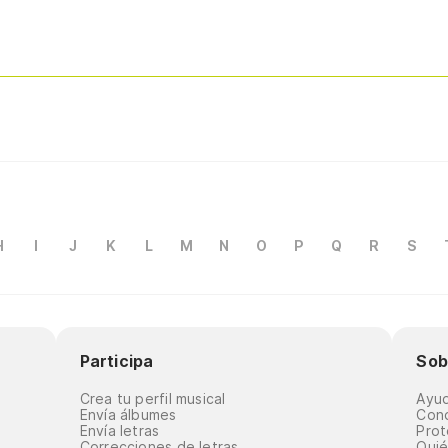
H
I
J
K
L
M
N
O
P
Q
R
S
Participa
Sob
Crea tu perfil musical
Ayu
Envía álbumes
Cond
Envía letras
Prot
Correcciones de letras
Qui