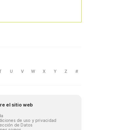
T
U
V
W
X
Y
Z
#
re el sitio web
da
iciones de uso y privacidad
ección de Datos
énes somos