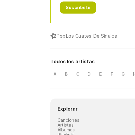
Suscríbete
Pop
Los Cuates De Sinaloa
Todos los artistas
A
B
C
D
E
F
G
Explorar
Canciones
Artistas
Álbumes
Playlists