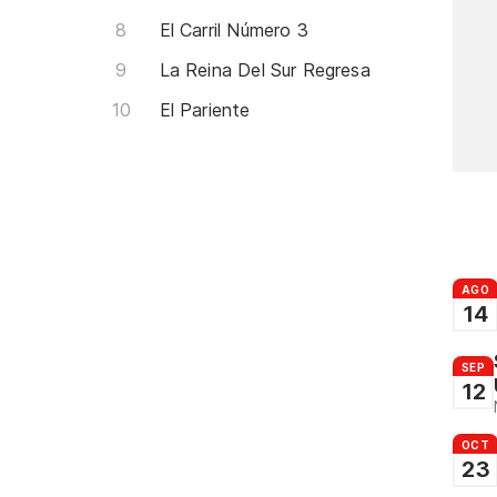
El Carril Número 3
La Reina Del Sur Regresa
El Pariente
AGO
14
SEP
12
OCT
23