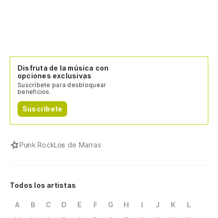
Disfruta de la música con
opciones exclusivas
Suscríbete para desbloquear
beneficios.
Suscríbete
Punk Rock
Los de Marras
Todos los artistas
A
B
C
D
E
F
G
H
I
J
K
L