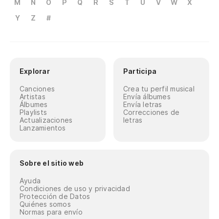
M
N
O
P
Q
R
S
T
U
V
W
X
Y
Z
#
Explorar
Participa
Canciones
Crea tu perfil musical
Artistas
Envía álbumes
Álbumes
Envía letras
Playlists
Correcciones de
Actualizaciones
letras
Lanzamientos
Sobre el sitio web
Ayuda
Condiciones de uso y privacidad
Protección de Datos
Quiénes somos
Normas para envío