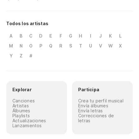
Todos los artistas
A
B
C
D
E
F
G
H
I
J
K
L
M
N
O
P
Q
R
S
T
U
V
W
X
Y
Z
#
Explorar
Participa
Canciones
Crea tu perfil musical
Artistas
Envía álbumes
Álbumes
Envía letras
Playlists
Correcciones de
Actualizaciones
letras
Lanzamientos