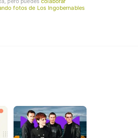
sta, pero puedes
colaborar
ando fotos de Los Ingobernables