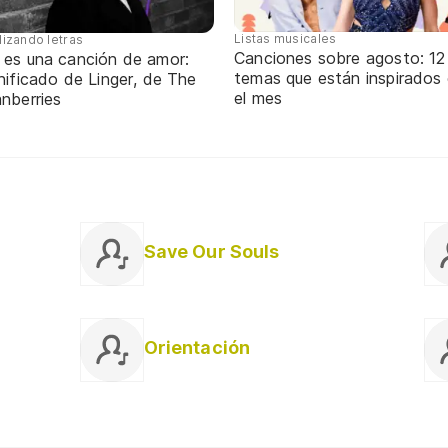
Listas musicales
lizando letras
Canciones sobre agosto: 12
 es una canción de amor:
temas que están inspirados
nificado de Linger, de The
el mes
nberries
Save Our Souls
Orientación