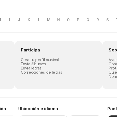
H
I
J
K
L
M
N
O
P
Q
R
S
Participa
Sob
Crea tu perfil musical
Ayu
Envía álbumes
Cond
Envía letras
Prot
Correcciones de letras
Qui
Norm
ión
Ubicación e idioma
Pant