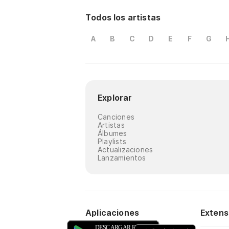
Todos los artistas
A
B
C
D
E
F
G
Explorar
Canciones
Artistas
Álbumes
Playlists
Actualizaciones
Lanzamientos
Aplicaciones
Extens