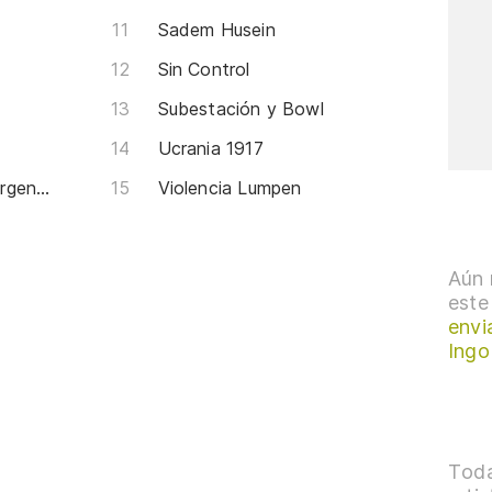
Sadem Husein
Sin Control
Subestación y Bowl
Ucrania 1917
P.O.L.C.A. (Policia Cultural Argentina)
Violencia Lumpen
Aún 
este
envi
Ingo
Toda