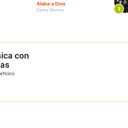
Alaba a Dios
Danny Berrios
sica con
vas
ficios.