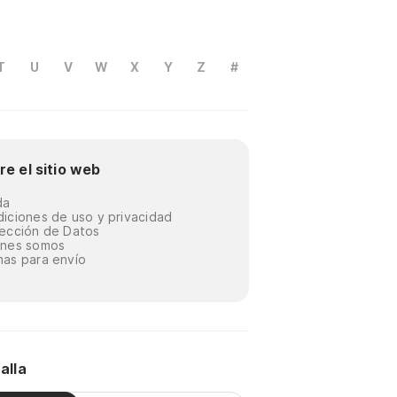
T
U
V
W
X
Y
Z
#
re el sitio web
da
iciones de uso y privacidad
ección de Datos
énes somos
as para envío
alla