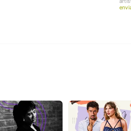
arti
envi