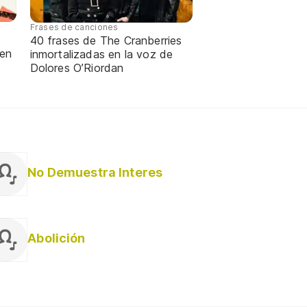
Frases de canciones
40 frases de The Cranberries
 en
inmortalizadas en la voz de
Dolores O’Riordan
No Demuestra Interes
Abolición