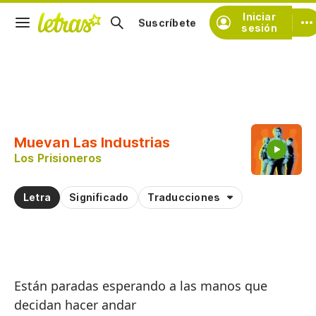
Iniciar
Suscríbete
sesión
Copiar fragmento
Copiar toda la letra
Muevan Las Industrias
Practicar la pronunciación de
Los Prisioneros
Comentar sobre este fragmento
Letra
Significado
Traducciones
Están paradas esperando a las manos que
decidan hacer andar