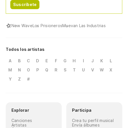
Suscríbete
New Wave
Los Prisioneros
Muevan Las Industrias
Todos los artistas
A
B
C
D
E
F
G
H
I
J
K
L
M
N
O
P
Q
R
S
T
U
V
W
X
Y
Z
#
Explorar
Participa
Canciones
Crea tu perfil musical
Artistas
Envía álbumes