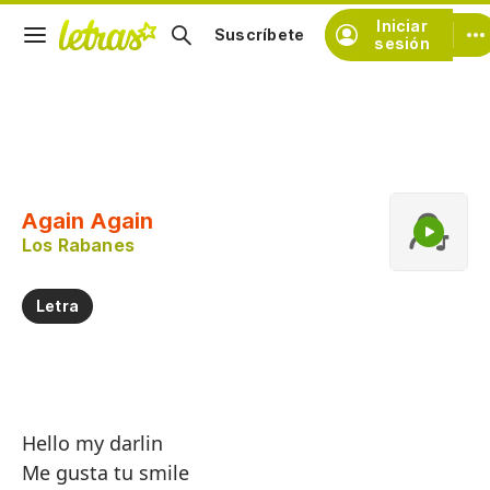
Iniciar
Suscríbete
sesión
Copiar fragmento
Copiar toda la letra
Again Again
Practicar la pronunciación de
Los Rabanes
Comentar sobre este fragmento
Letra
Hello my darlin
Me gusta tu smile