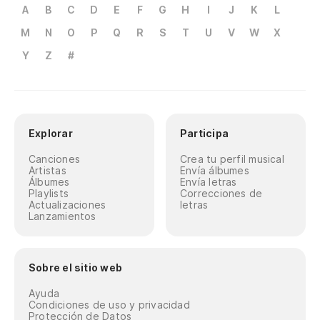
A
B
C
D
E
F
G
H
I
J
K
L
M
N
O
P
Q
R
S
T
U
V
W
X
Y
Z
#
Explorar
Participa
Canciones
Crea tu perfil musical
Artistas
Envía álbumes
Álbumes
Envía letras
Playlists
Correcciones de
Actualizaciones
letras
Lanzamientos
Sobre el sitio web
Ayuda
Condiciones de uso y privacidad
Protección de Datos