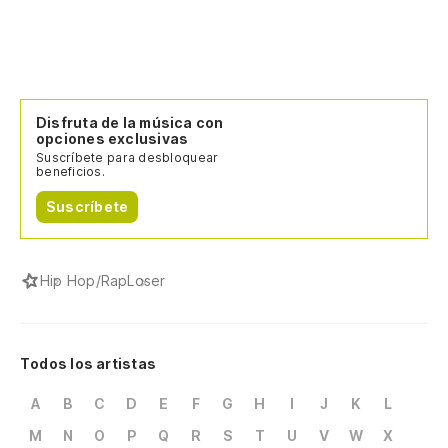
Disfruta de la música con
opciones exclusivas
Suscríbete para desbloquear
beneficios.
Suscríbete
Hip Hop/Rap
Loser
Todos los artistas
A
B
C
D
E
F
G
H
I
J
K
L
M
N
O
P
Q
R
S
T
U
V
W
X