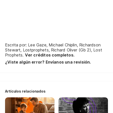
qu
qu
qu
Escrita por: Lee Gaze, Michael Chiplin, Richardson
Stewart, Lostprophets, Richard Oliver (Gb 2), Lost
qu
Prophets.
Ver créditos completos.
¿Viste algún error? Envíanos una revisión.
qu
bu
qu
Artículos relacionados
bu