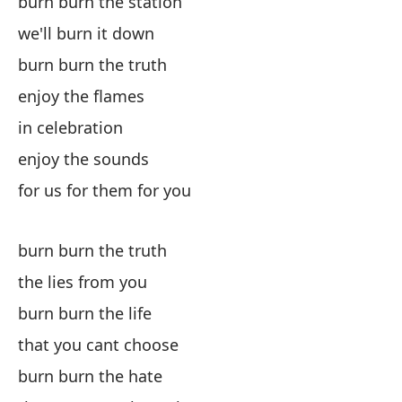
burn burn the station
di
we'll burn it down
burn burn the truth
pa
enjoy the flames
fo
in celebration
enjoy the sounds
for us for them for you
Sé
burn burn the truth
the lies from you
Mi
burn burn the life
that you cant choose
Pr
burn burn the hate
Pr