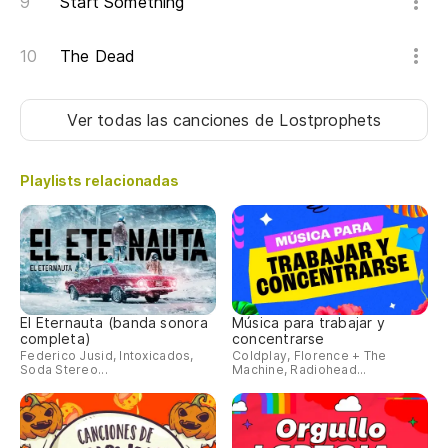
Start Something
di
The Dead
en
Ver todas las canciones
de Lostprophets
di
Playlists relacionadas
pa
fo
pa
El Eternauta (banda sonora
Música para trabajar y
fo
completa)
concentrarse
Federico Jusid, Intoxicados,
Coldplay, Florence + The
Soda Stereo...
Machine, Radiohead...
pa
fo