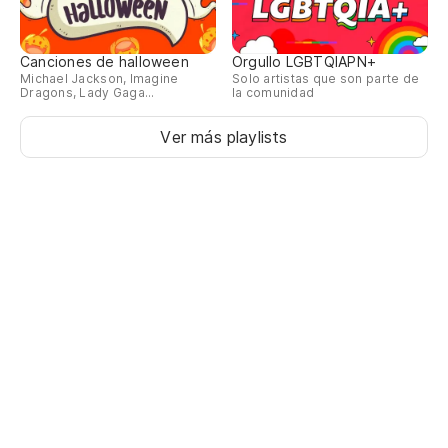
pa
fo
Canciones de halloween
Orgullo LGBTQIAPN+
Michael Jackson, Imagine
Solo artistas que son parte de
Dragons, Lady Gaga...
la comunidad
pa
fo
Ver más playlists