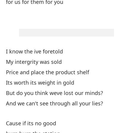
for us for them for you
me
An
Po
qu
I know the ive foretold
My intergrity was sold
l
Price and place the product shelf
Its worth its weight in gold
qu
But do you think weve lost our minds?
di
And we can't see through all your lies?
en
Cause if its no good