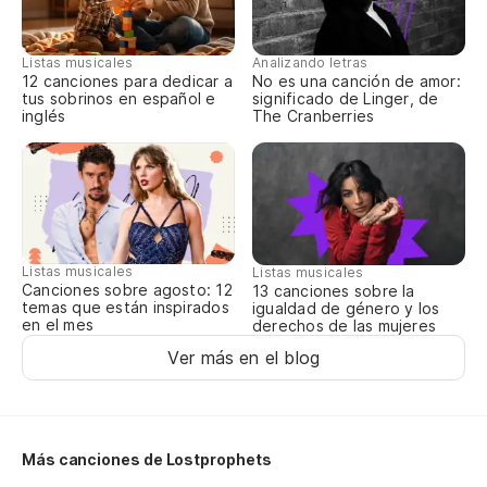
qu
bu
Listas musicales
Analizando letras
12 canciones para dedicar a
No es una canción de amor:
qu
tus sobrinos en español e
significado de Linger, de
inglés
The Cranberries
bu
Po
qu
Listas musicales
Listas musicales
Canciones sobre agosto: 12
13 canciones sobre la
temas que están inspirados
igualdad de género y los
en el mes
derechos de las mujeres
l
Ver más en el blog
qu
di
Más canciones de Lostprophets