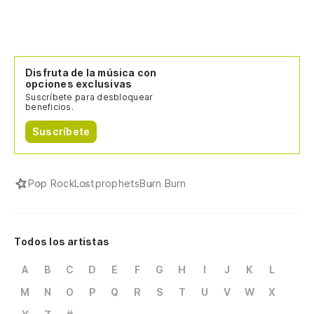
Disfruta de la música con
opciones exclusivas
Suscríbete para desbloquear
beneficios.
Suscríbete
Pop Rock
Lostprophets
Burn Burn
Todos los artistas
A
B
C
D
E
F
G
H
I
J
K
L
M
N
O
P
Q
R
S
T
U
V
W
X