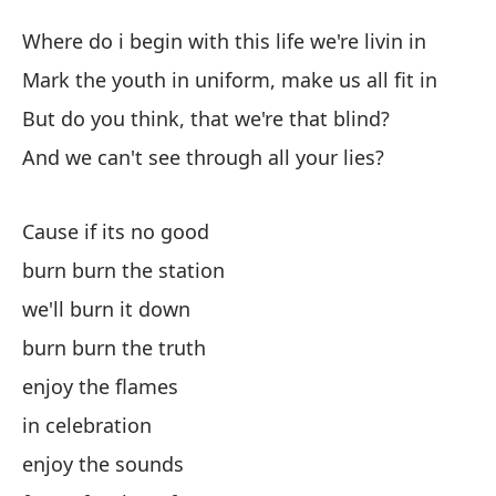
Q
Where do i begin with this life we're livin in
B
Mark the youth in uniform, make us all fit in
But do you think, that we're that blind?
¿P
And we can't see through all your lies?
vi
Wh
Cause if its no good
Ma
burn burn the station
e
we'll burn it down
Ma
burn burn the truth
Pe
enjoy the flames
Bu
in celebration
enjoy the sounds
¿Y