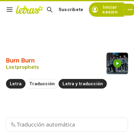
Iniciar
Suscríbete
sesión
Copiar fragmento
Copiar toda la letra
Burn Burn
Practicar la pronunciación de
Lostprophets
Comentar sobre este fragmento
Letra
Traducción
Letra y traducción
Traducción automática