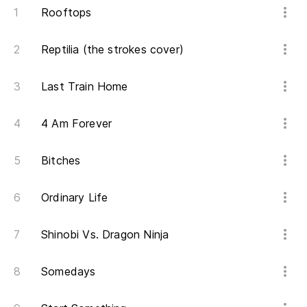
Rooftops
en
Reptilia (the strokes cover)
di
Last Train Home
pa
4 Am Forever
fo
Bitches
Po
Ordinary Life
qu
Shinobi Vs. Dragon Ninja
l
Somedays
qu