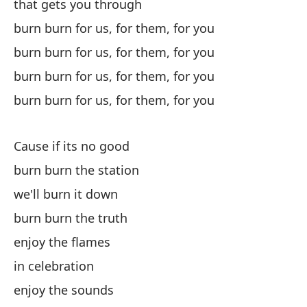
that gets you through
Va
burn burn for us, for them, for you
burn burn for us, for them, for you
Pe
burn burn for us, for them, for you
Bu
burn burn for us, for them, for you
¿Y
me
Cause if its no good
An
burn burn the station
we'll burn it down
Po
burn burn the truth
enjoy the flames
qu
in celebration
enjoy the sounds
l