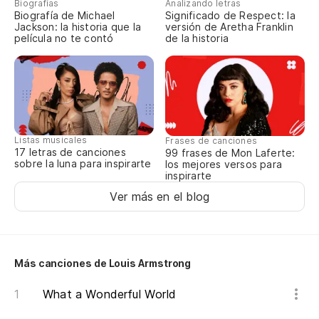
Biografías
Analizando letras
Biografía de Michael
Significado de Respect: la
Jackson: la historia que la
versión de Aretha Franklin
Nu
película no te contó
de la historia
Yo
He
O 
Listas musicales
Frases de canciones
17 letras de canciones
99 frases de Mon Laferte:
Or
sobre la luna para inspirarte
los mejores versos para
inspirarte
As
Ver más en el blog
So
Y 
Más canciones de Louis Armstrong
What a Wonderful World
Ha