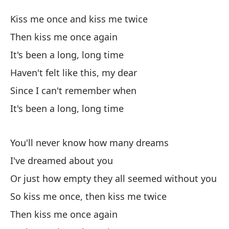
Ha
Kiss me once and kiss me twice
It
Then kiss me once again
It's been a long, long time
Bé
Haven't felt like this, my dear
Ki
Since I can't remember when
En
It's been a long, long time
Th
You'll never know how many dreams
Ha
I've dreamed about you
It
Or just how empty they all seemed without you
No
So kiss me once, then kiss me twice
Ha
Then kiss me once again