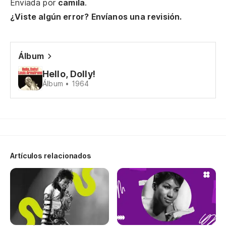
Enviada por
camila
.
En
¿Viste algún error? Envíanos una revisión.
Th
Ha
Álbum
It
Hello, Dolly!
Álbum • 1964
No
I 
Ya
Artículos relacionados
Si
Ha
t
It