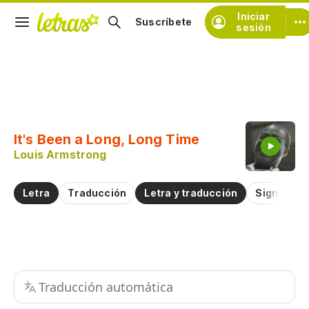
Iniciar
Suscríbete
sesión
Copiar fragmento
Copiar toda la letra
It's Been a Long, Long Time
Practicar la pronunciación de
Louis Armstrong
Comentar sobre este fragmento
Letra
Traducción
Letra y traducción
Significad
Traducción automática