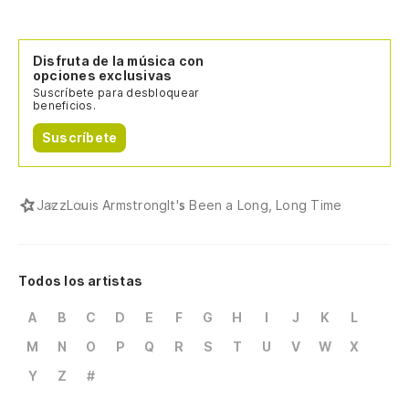
Disfruta de la música con
opciones exclusivas
Suscríbete para desbloquear
beneficios.
Suscríbete
Jazz
Louis Armstrong
It's Been a Long, Long Time
Todos los artistas
A
B
C
D
E
F
G
H
I
J
K
L
M
N
O
P
Q
R
S
T
U
V
W
X
Y
Z
#