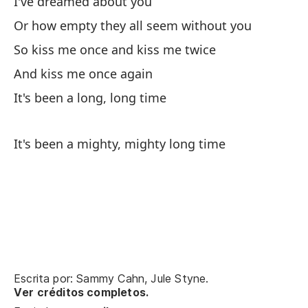
I've dreamed about you
ve
Or how empty they all seem without you
So
So kiss me once and kiss me twice
En
And kiss me once again
Th
It's been a long, long time
Ha
It's been a mighty, mighty long time
It
Oh
Escrita por: Sammy Cahn, Jule Styne.
Oh
Ver créditos completos.