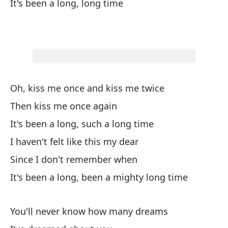
It's been a long, long time
Ya
Si
Ha
It
Oh, kiss me once and kiss me twice
Nu
Then kiss me once again
Yo
It's been a long, such a long time
I haven't felt like this my dear
He
Since I don't remember when
O 
It's been a long, been a mighty long time
Or
You'll never know how many dreams
As