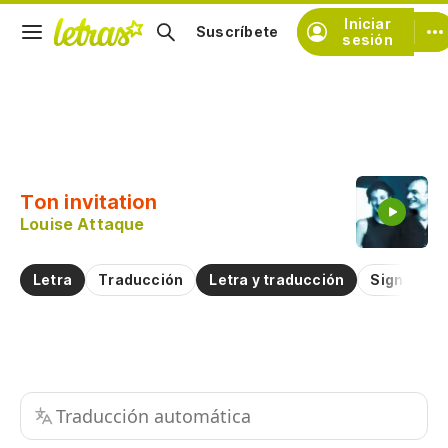
Iniciar
Suscríbete
sesión
Copiar fragmento
Copiar toda la letra
Ton invitation
Practicar la pronunciación de
Louise Attaque
Comentar sobre este fragmento
Letra
Traducción
Letra y traducción
Significad
Traducción automática