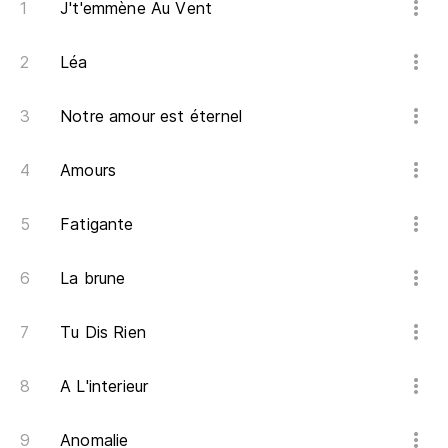
J't'emmène Au Vent
Qu
Léa
nu
Re
Notre amour est éternel
es
Amours
Si
Si
Fatigante
La brune
Si
Tu Dis Rien
Sa
Tu
A L'interieur
Anomalie