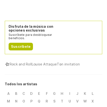
Disfruta de la música con
opciones exclusivas
Suscríbete para desbloquear
beneficios.
Suscríbete
Rock and Roll
Louise Attaque
Ton invitation
Todos los artistas
A
B
C
D
E
F
G
H
I
J
K
L
M
N
O
P
Q
R
S
T
U
V
W
X