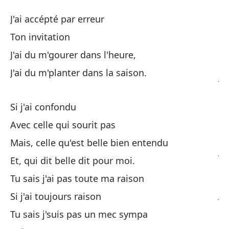
Tu
J'ai accépté par erreur
To
Ton invitation
J'ai du m'gourer dans l'heure,
Ac
J'ai du m'planter dans la saison.
J'
Tu
Si j'ai confondu
Avec celle qui sourit pas
De
Mais, celle qu'est belle bien entendu
J'
Et, qui dit belle dit pour moi.
Tu
Tu sais j'ai pas toute ma raison
J'
Si j'ai toujours raison
Tu sais j'suis pas un mec sympa