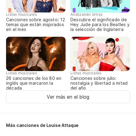
J'
Listas musicales
Analizando letras
Tu
Canciones sobre agosto: 12
Descubre el significado de
temas que están inspirados
Hey Jude para los Beatles y
en el mes
la selección de Inglaterra
J'
Ac
J'
Listas musicales
Listas musicales
Tu
Canciones sobre julio:
26 canciones de los 80 en
nostalgia y libertad a mitad
inglés que marcaron la
del año
década
De
Ver más en el blog
J'
Tu
Más canciones de Louise Attaque
J'