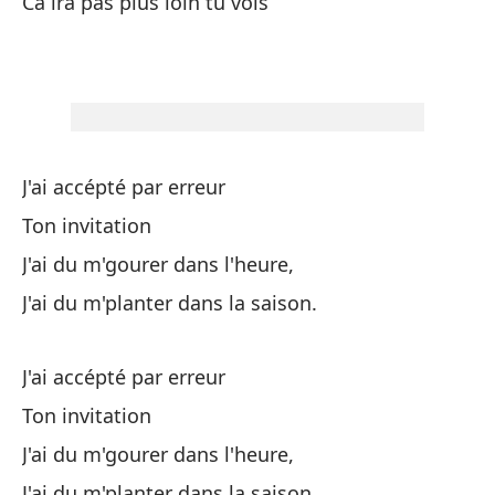
Ca ira pas plus loin tu vois
Tu
Y 
Et
Sa
J'ai accépté par erreur
Ton invitation
No
J'ai du m'gourer dans l'heure,
J'ai du m'planter dans la saison.
Sa
Tu
J'ai accépté par erreur
Y 
Ton invitation
Et
J'ai du m'gourer dans l'heure,
J'ai du m'planter dans la saison.