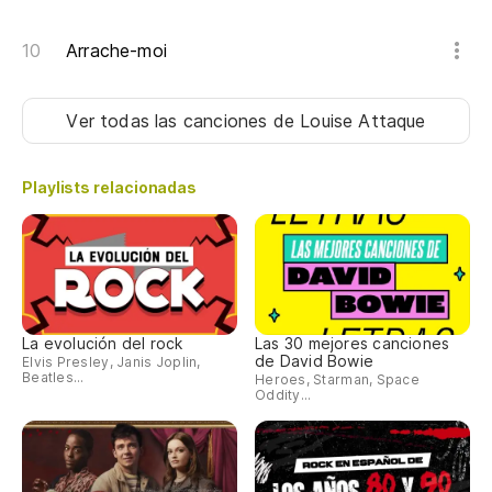
Si
Arrache-moi
Sa
Tu
Ver todas las canciones
de Louise Attaque
Si
Playlists relacionadas
Sa
Tu
La evolución del rock
Las 30 mejores canciones
de David Bowie
Elvis Presley, Janis Joplin,
Beatles...
Heroes, Starman, Space
Oddity...