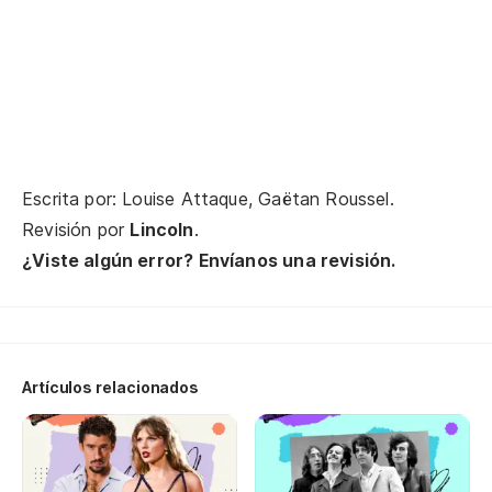
Qu
No
Ca
Escrita por: Louise Attaque, Gaëtan Roussel.
Revisión por
Lincoln
.
¿Viste algún error? Envíanos una revisión.
Ac
J'
Artículos relacionados
Tu
De