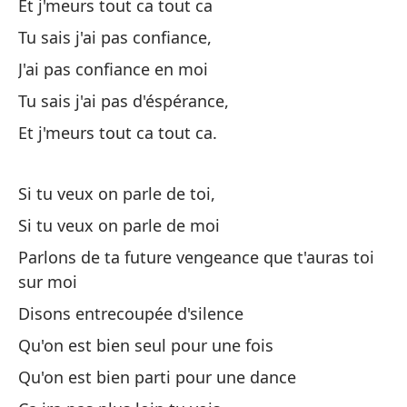
Si
Et j'meurs tout ca tout ca
Tu sais j'ai pas confiance,
Co
J'ai pas confiance en moi
Tu sais j'ai pas d'éspérance,
Pe
Et j'meurs tout ca tout ca.
Ma
Y,
Si tu veux on parle de toi,
Et
Si tu veux on parle de moi
Parlons de ta future vengeance que t'auras toi
Sa
sur moi
Tu
Disons entrecoupée d'silence
Si
Qu'on est bien seul pour une fois
Qu'on est bien parti pour une dance
Sa