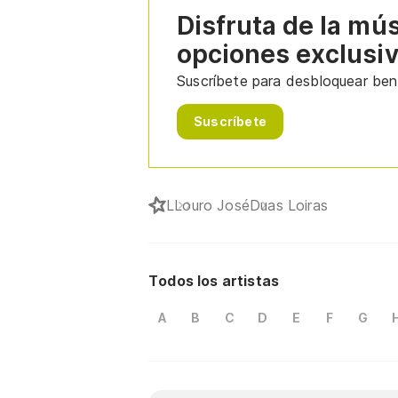
Disfruta de la mú
opciones exclusi
Suscríbete para desbloquear bene
Suscríbete
L
Louro José
Duas Loiras
Todos los artistas
A
B
C
D
E
F
G