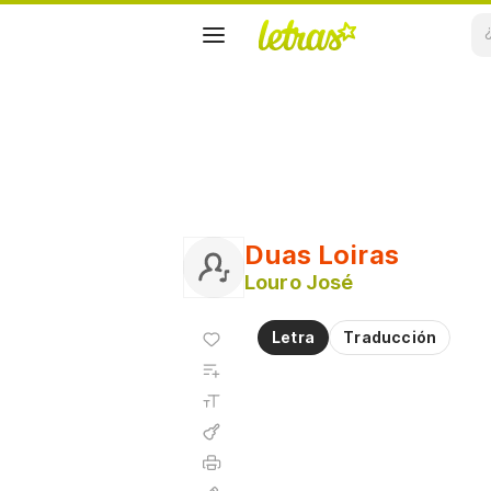
Duas Loiras
Louro José
Agregar
Letra
Traducción
a
Agregar
favoritos
a
Tamaño
playlist
de la
fuente
Acordes
Imprimir