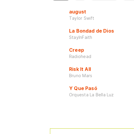
august
Taylor Swift
La Bondad de Dios
StayInFaith
Creep
Radiohead
Risk It All
Bruno Mars
Y Que Pasó
Orquesta La Bella Luz