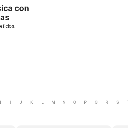
sica con
vas
ficios.
H
I
J
K
L
M
N
O
P
Q
R
S