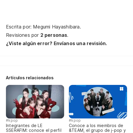
Se
ki
Escrita por: Megumi Hayashibara.
As
Revisiones por
2 personas
.
¿Viste algún error? Envíanos una revisión.
ko
Un
to
Artículos relacionados
Si
ki
Se
#kpop
#kpop
ki
Integrantes de LE
Conoce a los miembros de
SSERAFIM: conoce el perfil
&TEAM, el grupo de j-pop y