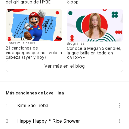
del girl group de HYBE
k-pop
As
ko
Un
to
Listas musicales
Biografías
21 canciones de
Conoce a Megan Skiendiel,
videojuegos que nos voló la
la que brilla en todo en
Po
cabeza (ayer y hoy)
KATSEYE
Ver más en el blog
ki
Más canciones de Love Hina
Kimi Sae Ireba
Happy Happy * Rice Shower