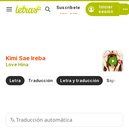
Iniciar
Suscríbete
sesión
Copiar fragmento
Copiar toda la letra
Kimi Sae Ireba
Practicar la pronunciación de
Love Hina
Comentar sobre este fragmento
Letra
Traducción
Letra y traducción
Significad
Traducción automática