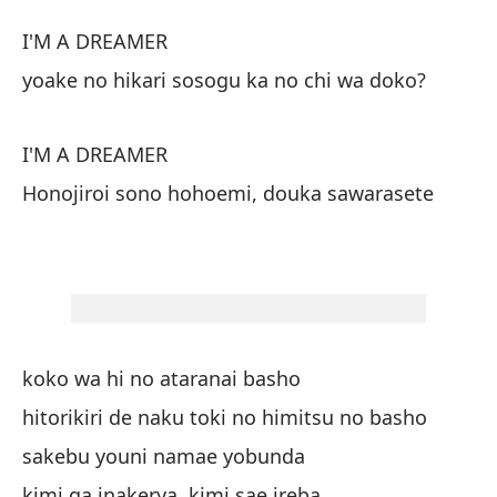
Si
I'M A DREAMER
Ki
yoake no hikari sosogu ka no chi wa doko?
S
I'M A DREAMER
Honojiroi sono hohoemi, douka sawarasete
¿D
a
yo
S
koko wa hi no ataranai basho
Po
hitorikiri de naku toki no himitsu no basho
Ho
sakebu youni namae yobunda
kimi ga inakerya, kimi sae ireba