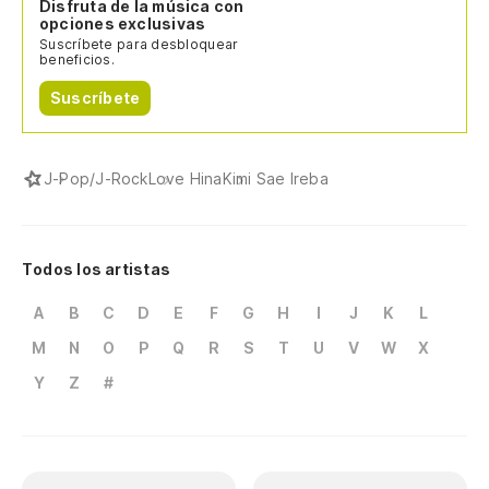
Disfruta de la música con
opciones exclusivas
Suscríbete para desbloquear
beneficios.
Suscríbete
J-Pop/J-Rock
Love Hina
Kimi Sae Ireba
Todos los artistas
A
B
C
D
E
F
G
H
I
J
K
L
M
N
O
P
Q
R
S
T
U
V
W
X
Y
Z
#