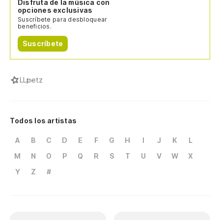
Disfruta de la música con
opciones exclusivas
Suscríbete para desbloquear
beneficios.
Suscríbete
L
Lpetz
Todos los artistas
A
B
C
D
E
F
G
H
I
J
K
L
M
N
O
P
Q
R
S
T
U
V
W
X
Y
Z
#