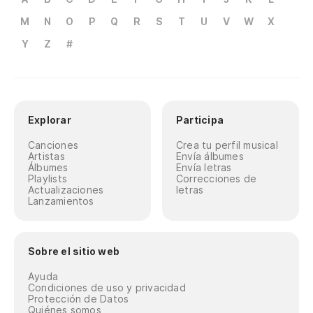
M
N
O
P
Q
R
S
T
U
V
W
X
Y
Z
#
Explorar
Participa
Canciones
Crea tu perfil musical
Artistas
Envía álbumes
Álbumes
Envía letras
Playlists
Correcciones de
Actualizaciones
letras
Lanzamientos
Sobre el sitio web
Ayuda
Condiciones de uso y privacidad
Protección de Datos
Quiénes somos