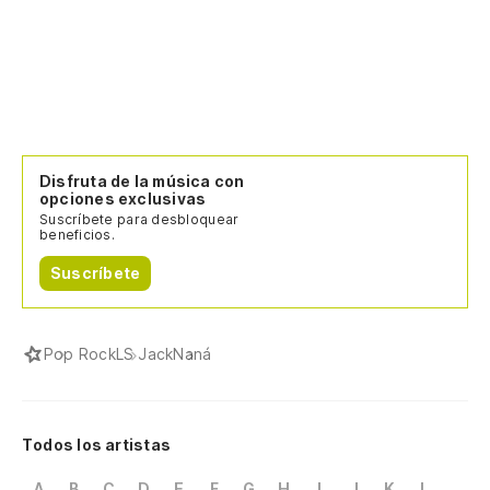
Disfruta de la música con
opciones exclusivas
Suscríbete para desbloquear
beneficios.
Suscríbete
Pop Rock
LS Jack
Naná
Todos los artistas
A
B
C
D
E
F
G
H
I
J
K
L