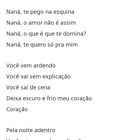
N
Naná, te pego na esquina
N
Naná, o amor não é assim
Naná, o que é que te domina?
Na
Naná, te quero só pra mim
Na
Na
Você vem ardendo
Você vai sem explicação
Na
Você sai de cena
Na
Deixa escuro e frio meu coração
Na
Coração
Na
Pela noite adentro