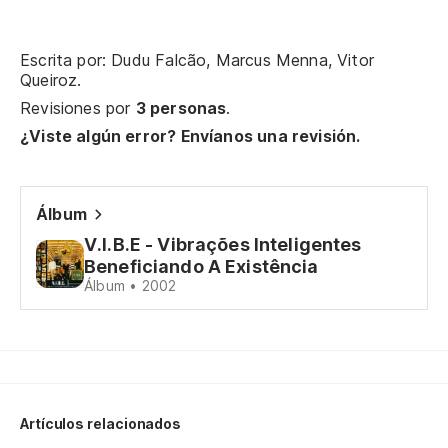
De
De
Escrita por: Dudu Falcão, Marcus Menna, Vitor
Queiroz.
Co
Revisiones por
3 personas
.
¿Viste algún error? Envíanos una revisión.
Po
Álbum
Te
V.I.B.E - Vibrações Inteligentes
Vo
Beneficiando A Existência
Álbum • 2002
Y 
Ap
Y 
Artículos relacionados