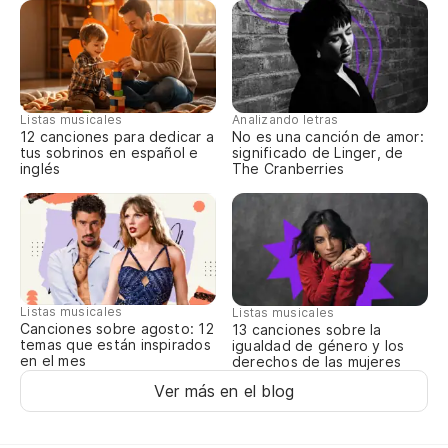
El
Na
Listas musicales
Analizando letras
12 canciones para dedicar a
No es una canción de amor:
Na
tus sobrinos en español e
significado de Linger, de
inglés
The Cranberries
Na
Na
Na
Listas musicales
Listas musicales
Canciones sobre agosto: 12
13 canciones sobre la
Na
temas que están inspirados
igualdad de género y los
en el mes
derechos de las mujeres
Na
Ver más en el blog
Na