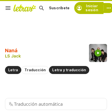
Iniciar
Suscríbete
sesión
Copiar fragmento
Copiar toda la letra
Naná
Practicar la pronunciación de
LS Jack
Comentar sobre este fragmento
Letra
Traducción
Letra y traducción
Traducción automática