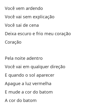
Você vem ardendo
Y 
Você vai sem explicação
Ap
Você sai de cena
Deixa escuro e frio meu coração
Y 
Coração
El
Pela noite adentro
Você vai em qualquer direção
E quando o sol aparecer
Apague a luz vermelha
E mude a cor do batom
Na
A cor do batom
Na