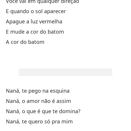
Vi
Você vai em qualquer direção
E quando o sol aparecer
Te
Apague a luz vermelha
E mude a cor do batom
Sa
A cor do batom
De
De
Co
Naná, te pego na esquina
Po
Naná, o amor não é assim
Naná, o que é que te domina?
Te
Naná, te quero só pra mim
Vo