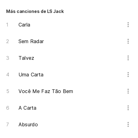
Na
Más canciones de LS Jack
Na
Carla
Sem Radar
Na
Na
Talvez
Na
Uma Carta
Na
Você Me Faz Tão Bem
A Carta
Absurdo