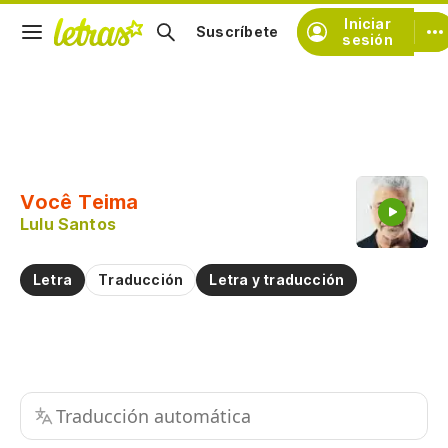
Iniciar
Suscríbete
sesión
Copiar fragmento
Copiar toda la letra
Você Teima
Practicar la pronunciación de
Lulu Santos
Comentar sobre este fragmento
Letra
Traducción
Letra y traducción
Traducción automática