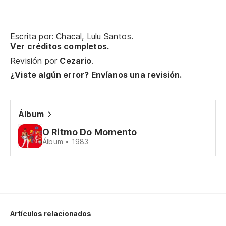
Ne
Vo
Escrita por: Chacal, Lulu Santos.
Ver créditos completos.
Po
Revisión por
Cezario
.
¿Viste algún error? Envíanos una revisión.
¡N
Y 
Álbum
O Ritmo Do Momento
Y 
Álbum • 1983
E 
Te
Se
Artículos relacionados