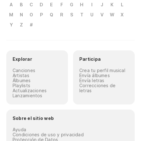
A
B
C
D
E
F
G
H
I
J
K
L
M
N
O
P
Q
R
S
T
U
V
W
X
Y
Z
#
Explorar
Participa
Canciones
Crea tu perfil musical
Artistas
Envía álbumes
Álbumes
Envía letras
Playlists
Correcciones de
Actualizaciones
letras
Lanzamientos
Sobre el sitio web
Ayuda
Condiciones de uso y privacidad
Protección de Datos