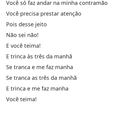
Você só faz andar na minha contramão
T
Você precisa prestar atenção
Pois desse jeito
Y 
Não sei não!
Tú
E você teima!
E trinca às três da manhã
Vo
Se tranca e me faz manha
Se tranca as três da manhã
Da
E trinca e me faz manha
No
Você teima!
So
Vo