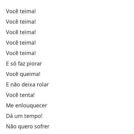
Tú
Você teima!
V
Você teima!
Você teima!
Tú
Você teima!
Tú
Você teima!
E só faz piorar
Tú
Você queima!
E não deixa rolar
Tú
Você tenta!
Tú
Me enlouquecer
Dá um tempo!
Y 
Não quero sofrer