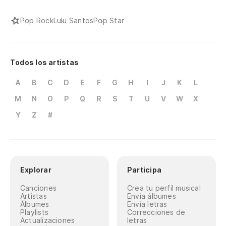
Pop Rock
Lulu Santos
Pop Star
Todos los artistas
A
B
C
D
E
F
G
H
I
J
K
L
M
N
O
P
Q
R
S
T
U
V
W
X
Y
Z
#
Explorar
Participa
Canciones
Crea tu perfil musical
Artistas
Envía álbumes
Álbumes
Envía letras
Playlists
Correcciones de
Actualizaciones
letras