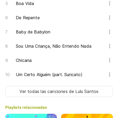
Boa Vida
O 
De Repente
Ju
Ao
Baby de Babylon
Y 
Sou Uma Criança, Não Entendo Nada
Chicana
Va
Um Certo Alguém (part. Suricato)
Hi
Ver todas las canciones
de Lulu Santos
Po
Y 
Playlists relacionadas