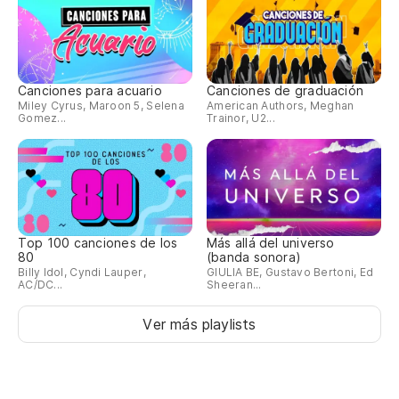
Vi
To
Canciones para acuario
Canciones de graduación
Miley Cyrus, Maroon 5, Selena
American Authors, Meghan
Gomez...
Trainor, U2...
A 
Y 
Pe
Top 100 canciones de los
Más allá del universo
80
(banda sonora)
Billy Idol, Cyndi Lauper,
GIULIA BE, Gustavo Bertoni, Ed
Y 
AC/DC...
Sheeran...
Ver más playlists
Q