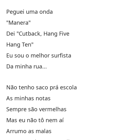
Es
Peguei uma onda
Po
"Manera"
Dei "Cutback, Hang Five
At
Hang Ten"
M
Eu sou o melhor surfista
Da minha rua...
Le
De
Não tenho saco prá escola
As minhas notas
Cu
Sempre são vermelhas
So
Mas eu não tô nem aí
Arrumo as malas
De