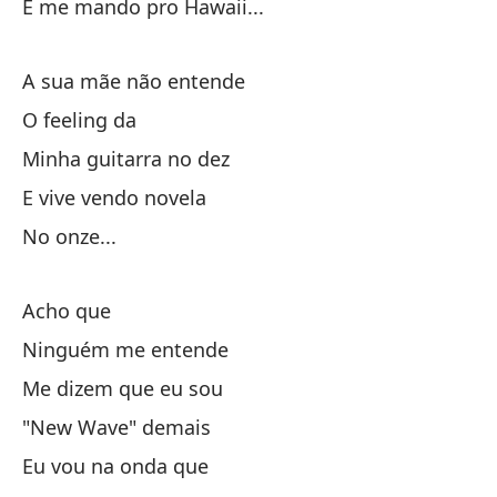
E me mando pro Hawaii...
No
A sua mãe não entende
Nã
O feeling da
Minha guitarra no dez
Mi
E vive vendo novela
Si
No onze...
Pe
Acho que
Ninguém me entende
Em
Me dizem que eu sou
"New Wave" demais
Y 
Eu vou na onda que