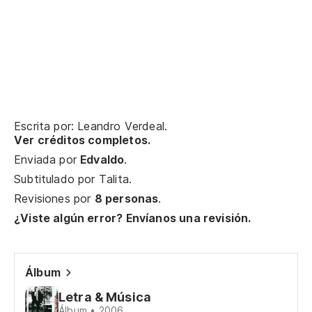
No
Tú
Me
Escrita por: Leandro Verdeal.
Ver créditos completos.
Enviada por
Edvaldo
.
N
Subtitulado por
Talita
.
Revisiones por
8 personas
.
Vo
¿Viste algún error? Envíanos una revisión.
¿Q
Álbum
Qu
Letra & Música
Ll
Álbum • 2006