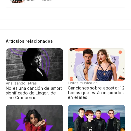
Tu
So
Artículos relacionados
Y 
Es
Listas musicales
Analizando letras
Canciones sobre agosto: 12
No es una canción de amor:
Es
temas que están inspirados
significado de Linger, de
en el mes
The Cranberries
No
Lo