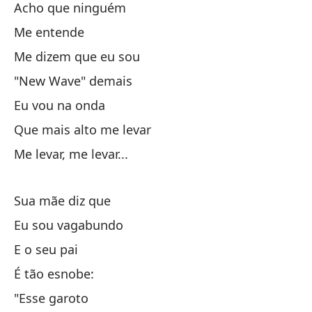
Pa
Acho que ninguém
Me entende
Me dizem que eu sou
Pe
"New Wave" demais
Co
Eu vou na onda
Que mais alto me levar
Co
Me levar, me levar...
Y 
Sua mãe diz que
Al
Eu sou vagabundo
E o seu pai
Qu
É tão esnobe:
"Esse garoto
De