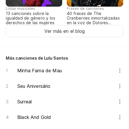
Listas musicales
Frases de canciones
Pa
13 canciones sobre la
40 frases de The
igualdad de género y los
Cranberries inmortalizadas
derechos de las mujeres
en la voz de Dolores
O’Riordan
Ver más en el blog
Pe
Co
Más canciones de Lulu Santos
Co
Minha Fama de Mau
Y 
Seu Aniversário
Qu
Surreal
Qu
Black And Gold
Tu