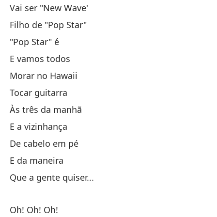
Vai ser "New Wave'
Y 
Filho de "Pop Star"
Vi
"Pop Star" é
E vamos todos
To
Morar no Hawaii
Tocar guitarra
A 
Às três da manhã
Y 
E a vizinhança
De cabelo em pé
Pe
E da maneira
Que a gente quiser...
Y 
Oh! Oh! Oh!
Q