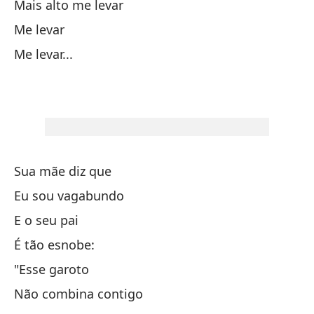
Mais alto me levar
Tu
Me levar
La
Me levar...
Mi
Y 
E 
Sua mãe diz que
A 
Eu sou vagabundo
E o seu pai
É tão esnobe:
Cr
"Esse garoto
Na
Não combina contigo