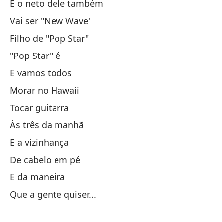
E o neto dele também
Vai ser "New Wave'
Tu
Filho de "Pop Star"
So
"Pop Star" é
E vamos todos
Y 
Morar no Hawaii
Tocar guitarra
Es
Às três da manhã
Es
E a vizinhança
De cabelo em pé
No
E da maneira
Que a gente quiser...
Lo