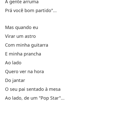
A gente arruma
Me
Prá você bom partido"...
N
Mas quando eu
Vo
Virar um astro
Com minha guitarra
Má
E minha prancha
Ao lado
Ll
Quero ver na hora
Ll
Do jantar
O seu pai sentado à mesa
Ao lado, de um "Pop Star"...