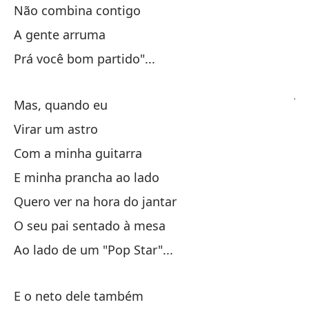
Não combina contigo
Tu
A gente arruma
Prá você bom partido"...
O 
Ju
Mas, quando eu
Ao
Virar um astro
Com a minha guitarra
Y 
E minha prancha ao lado
Quero ver na hora do jantar
Va
O seu pai sentado à mesa
Hi
Ao lado de um "Pop Star"...
Po
E o neto dele também