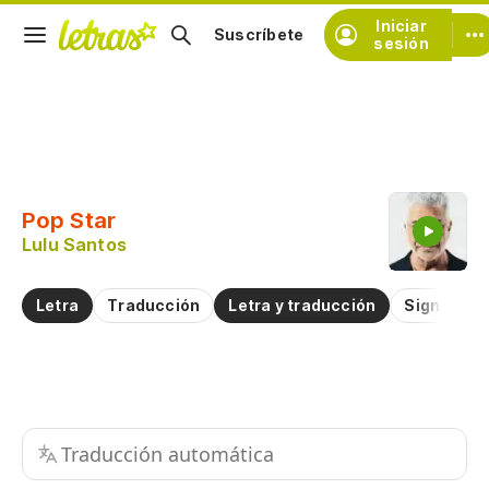
Iniciar
Suscríbete
sesión
Copiar fragmento
Copiar toda la letra
Pop Star
Practicar la pronunciación de
Lulu Santos
Comentar sobre este fragmento
Letra
Traducción
Letra y traducción
Significad
Traducción automática