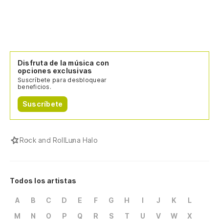
Disfruta de la música con
opciones exclusivas
Suscríbete para desbloquear
beneficios.
Suscríbete
Rock and Roll
Luna Halo
Todos los artistas
A
B
C
D
E
F
G
H
I
J
K
L
M
N
O
P
Q
R
S
T
U
V
W
X