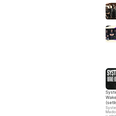
Syst
Wake
(setl
Syste
Madon
y otr