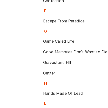
Confession
E
Escape From ParadIce
G
Game Called Life
Good Memories Don't Want to Die
Gravestone Hill
Gutter
H
Hands Made Of Lead
L