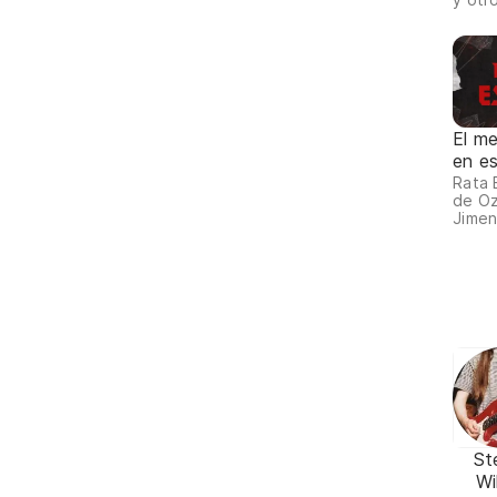
El me
en e
Rata 
de Oz
Jimen
St
Wi