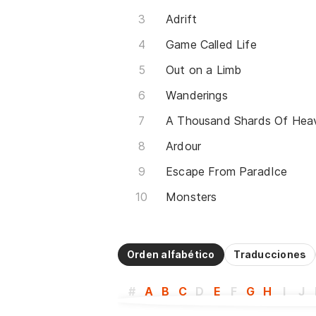
Adrift
Game Called Life
Out on a Limb
Wanderings
A Thousand Shards Of Hea
Ardour
Escape From ParadIce
Monsters
Orden alfabético
Traducciones
#
A
B
C
D
E
F
G
H
I
J