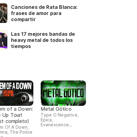
Canciones de Rata Blanca:
frases de amor para
compartir
Las 17 mejores bandas de
heavy metal de todos los
tiempos
em of a Down:
Metal Gótico
 Up Tour!
Type O Negative,
Epica,
ist completo)
Evanescence...
m Of A Down,
na, The Police
os