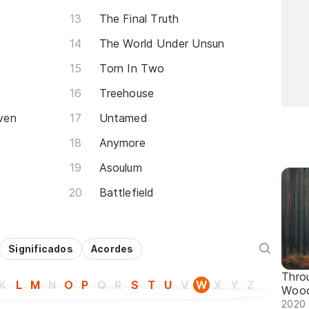
The Final Truth
The World Under Unsun
Torn In Two
Treehouse
ven
Untamed
Anymore
Asoulum
Battlefield
Significados
Acordes
Thro
K
L
M
N
O
P
Q
R
S
T
U
V
W
X
Y
Z
Woo
2020 