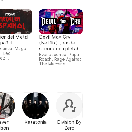
jor del Metal
Devil May Cry
spañol
(Netflix) (banda
sonora completa)
Blanca, Mägo
, Leo
Evanescence, Papa
ez...
Roach, Rage Against
The Machine...
even
Katatonia
Division By
lson
Zero