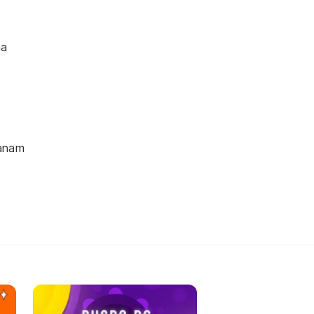
ha
ganam