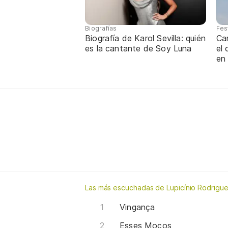
Biografías
Fes
Biografía de Karol Sevilla: quién
Ca
es la cantante de Soy Luna
el
en
Las más escuchadas de Lupicínio Rodrigu
Vingança
Esses Moços