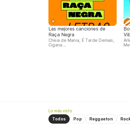
Las mejores canciones de
Bo
Raça Negra
Vi
Cheia de Mania, É Tarde Demais,
Arl
Cigana...
Me
Lo más visto
Todos
Pop
Reggaeton
Roc