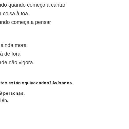
do quando começo a cantar
coisa à toa
ando começa a pensar
 ainda mora
á de fora
ade não vigora
atos están equivocados? Avísanos.
9 personas
.
ión.