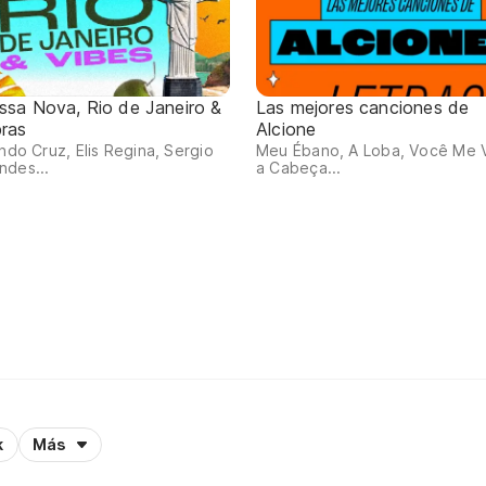
ssa Nova, Rio de Janeiro &
Las mejores canciones de
bras
Alcione
indo Cruz, Elis Regina, Sergio
Meu Ébano, A Loba, Você Me V
ndes...
a Cabeça...
k
Más