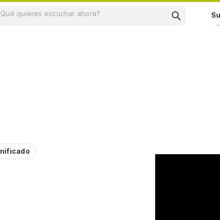
Su
nificado