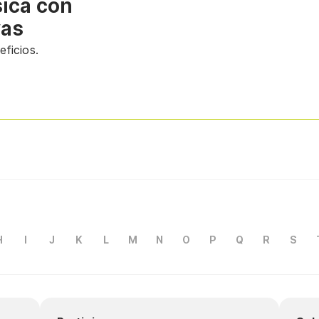
sica con
vas
ficios.
H
I
J
K
L
M
N
O
P
Q
R
S