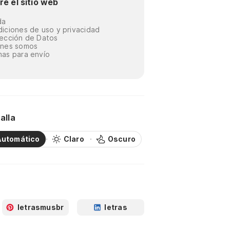
re el sitio web
da
iciones de uso y privacidad
ección de Datos
énes somos
as para envío
alla
Automático
Claro
Oscuro
letrasmusbr
letras