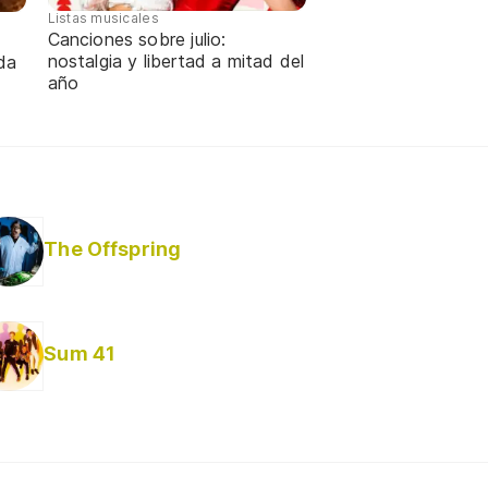
Listas musicales
Canciones sobre julio:
nostalgia y libertad a mitad del
da
año
The Offspring
Sum 41