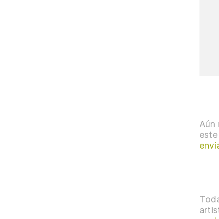
Aún 
este
envi
Toda
arti