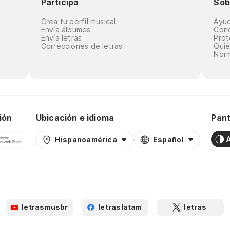
Participa
Sob
Crea tu perfil musical
Ayu
Envía álbumes
Cond
Envía letras
Prot
Correcciones de letras
Qui
Norm
ión
Ubicación e idioma
Pant
Hispanoamérica
Español
letrasmusbr
letraslatam
letras