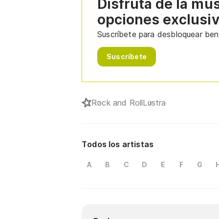
Disfruta de la mú
opciones exclusi
Suscríbete para desbloquear bene
Suscríbete
Rock and Roll
Lustra
Todos los artistas
A
B
C
D
E
F
G