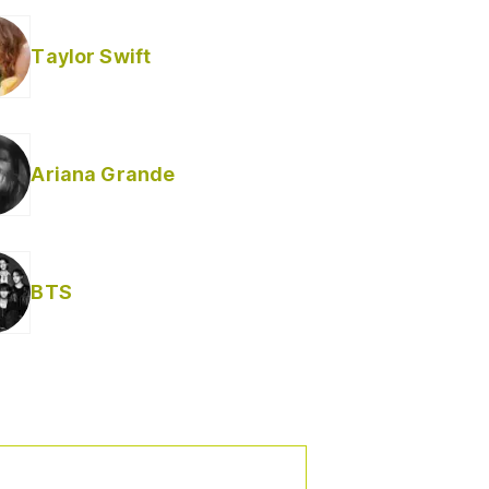
Taylor Swift
Ariana Grande
Helabusador) [explícita]
BTS