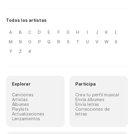
Todos los artistas
A
B
C
D
E
F
G
H
I
J
K
L
M
N
O
P
Q
R
S
T
U
V
W
X
Y
Z
#
Explorar
Participa
Canciones
Crea tu perfil musical
Artistas
Envía álbumes
Álbumes
Envía letras
Playlists
Correcciones de
Actualizaciones
letras
Lanzamientos