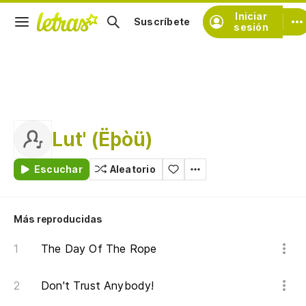
Iniciar
Suscríbete
sesión
Lut' (Ëþòü)
Escuchar
Aleatorio
Más reproducidas
The Day Of The Rope
Don't Trust Anybody!