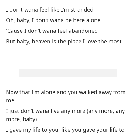
di
I don't wana feel like I'm stranded
pu
Oh, baby, I don't wana be here alone
do
'Cause I don't wana feel abandoned
ne
Ch
But baby, heaven is the place I love the most
es
vi
qu
Now that I'm alone and you walked away from
me
I just don't wana live any more (any more, any
more, baby)
I gave my life to you, like you gave your life to