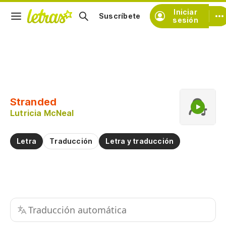
Iniciar
Suscríbete
sesión
Copiar fragmento
Copiar toda la letra
Stranded
Practicar la pronunciación de
Lutricia McNeal
Comentar sobre este fragmento
Letra
Traducción
Letra y traducción
Traducción automática