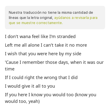
Nuestra traducción no tiene la misma cantidad de
líneas que la letra original,
ayúdanos a revisarla para
que se muestre correctamente.
I don't wana feel like I'm stranded
No
de
Left me all alone I can't take it no more
es
I wish that you were here by my side
dí
'Cause I remember those days, when it was our
ha
time
aq
ha
If I could right the wrong that I did
es
I would give it all to you
so
If you here I know you would too (know you
pe
would too, yeah)
Ah
si