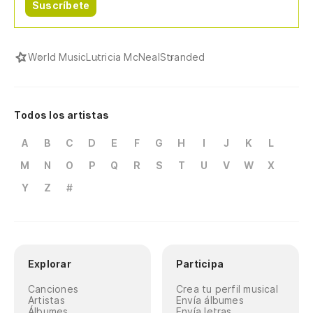
Suscríbete
World Music
Lutricia McNeal
Stranded
Todos los artistas
A
B
C
D
E
F
G
H
I
J
K
L
M
N
O
P
Q
R
S
T
U
V
W
X
Y
Z
#
Explorar
Participa
Canciones
Crea tu perfil musical
Artistas
Envía álbumes
Álbumes
Envía letras