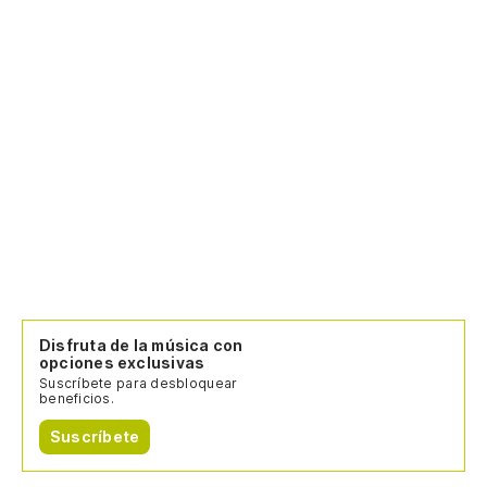
Cr
Ta
Re
Re
Disfruta de la música con
opciones exclusivas
Suscríbete para desbloquear
beneficios.
Suscríbete