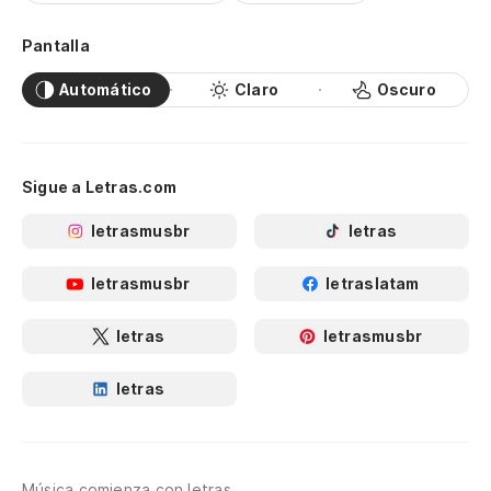
Pantalla
Automático
Claro
Oscuro
Sigue a Letras.com
letrasmusbr
letras
letrasmusbr
letraslatam
letras
letrasmusbr
letras
Música comienza con letras