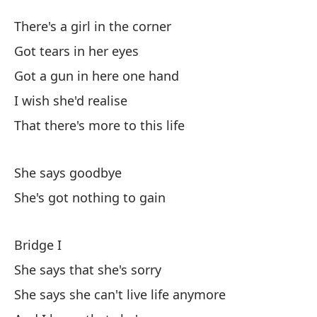
U
There's a girl in the corner
O
Got tears in her eyes
Got a gun in here one hand
Ha
I wish she'd realise
Th
That there's more to this life
Co
She says goodbye
Ti
She's got nothing to gain
Go
Bridge I
Oj
She says that she's sorry
Qu
She says she can't live life anymore
Th