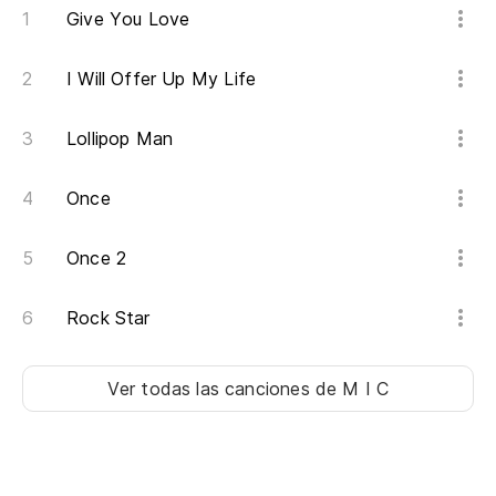
Give You Love
La
Li
I Will Offer Up My Life
Mi
Lollipop Man
A 
Once
Es
Once 2
It
¿Q
Rock Star
Wh
Ver todas las canciones
de M I C
Cr
Ta