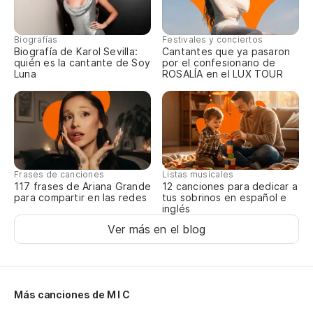
Biografías
Festivales y conciertos
R
Biografía de Karol Sevilla:
Cantantes que ya pasaron
quién es la cantante de Soy
por el confesionario de
Luna
ROSALÍA en el LUX TOUR
La
Th
Me
Frases de canciones
Listas musicales
I 
117 frases de Ariana Grande
12 canciones para dedicar a
para compartir en las redes
tus sobrinos en español e
inglés
¿L
Ver más en el blog
Do
¿Q
Más canciones de M I C
Wh