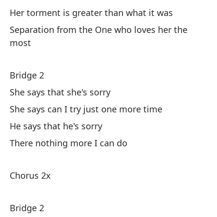
¡P
Her torment is greater than what it was
Sh
Separation from the One who loves her the
most
Co
Bridge 2
So
She says that she's sorry
Yo
She says can I try just one more time
So
He says that he's sorry
There nothing more I can do
No
No
Chorus 2x
Bridge 2