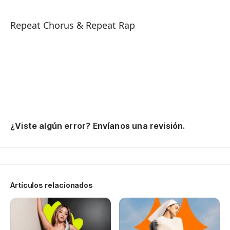
Pu
Repeat Chorus & Repeat Rap
El
Di
Sh
Él
¿Viste algún error? Envíanos una revisión.
No
Th
Artículos relacionados
Co
Pu