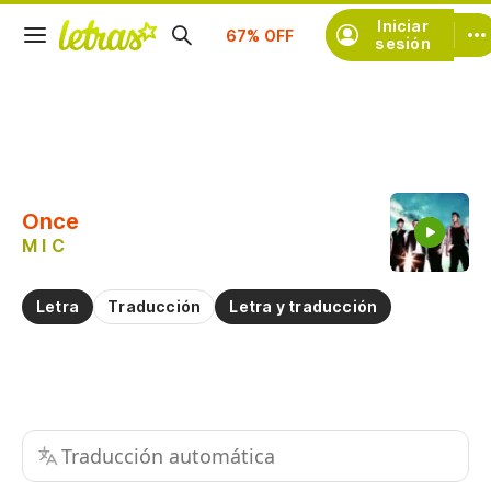
Suscríbete
Iniciar
sesión
Copiar fragmento
Copiar toda la letra
Once
Practicar la pronunciación de
M I C
Comentar sobre este fragmento
Letra
Traducción
Letra y traducción
Traducción automática