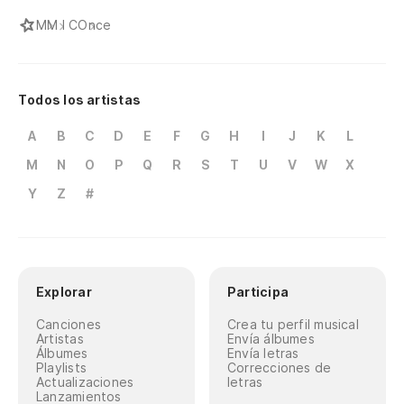
M
M I C
Once
Todos los artistas
A
B
C
D
E
F
G
H
I
J
K
L
M
N
O
P
Q
R
S
T
U
V
W
X
Y
Z
#
Explorar
Participa
Canciones
Crea tu perfil musical
Artistas
Envía álbumes
Álbumes
Envía letras
Playlists
Correcciones de
Actualizaciones
letras
Lanzamientos