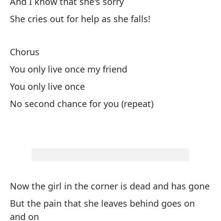
And I know that she's sorry
She cries out for help as she falls!
El
Chorus
No
You only live once my friend
You only live once
Pu
No second chance for you (repeat)
El
Di
Sh
Now the girl in the corner is dead and has gone
Y 
But the pain that she leaves behind goes on
and on