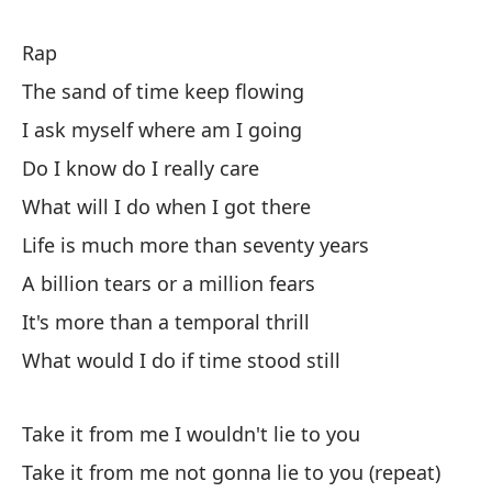
Rap
Ah
The sand of time keep flowing
ha
I ask myself where am I going
No
Do I know do I really care
Pe
What will I do when I got there
Bu
Life is much more than seventy years
A billion tears or a million fears
Su
It's more than a temporal thrill
He
What would I do if time stood still
Se
Se
Take it from me I wouldn't lie to you
Take it from me not gonna lie to you (repeat)