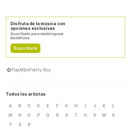
Disfruta de la música con
opciones exclusivas
Suscríbete para desbloquear
beneficios.
Suscríbete
Pop
M2m
Pretty Boy
Todos los artistas
A
B
C
D
E
F
G
H
I
J
K
L
M
N
O
P
Q
R
S
T
U
V
W
X
Y
Z
#