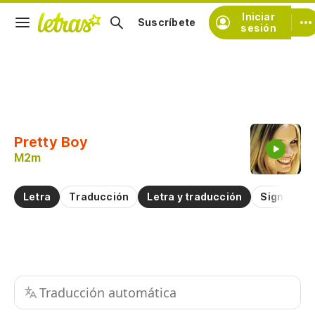
Iniciar
Suscríbete
sesión
Copiar fragmento
Copiar toda la letra
Pretty Boy
Practicar la pronunciación de
M2m
Comentar sobre este fragmento
Letra
Traducción
Letra y traducción
Significad
Traducción automática