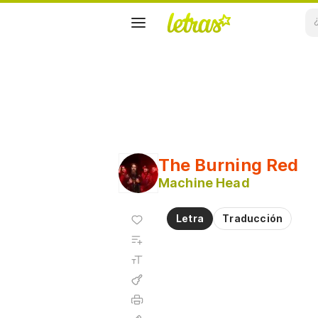
The Burning Red
Machine Head
Agregar
Letra
Traducción
a
Agregar
favoritos
a
Tamaño
playlist
de la
fuente
Acordes
Imprimir