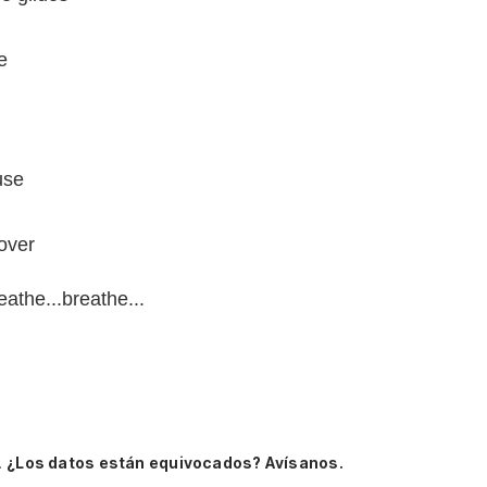
e
use
over
reathe...breathe...
.
¿Los datos están equivocados? Avísanos.