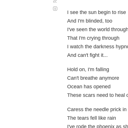
Corregir
Desplazamiento
automático
I see the sun begin to rise
And I'm blinded, too
I've seen the world throug
That I'm crying through
I watch the darkness hypn
And can't fight it...
Hold on, I'm falling
Can't breathe anymore
Ocean has opened
These scars need to heal 
Caress the needle prick in
The tears fell like rain
I've rode the phoenix as sh