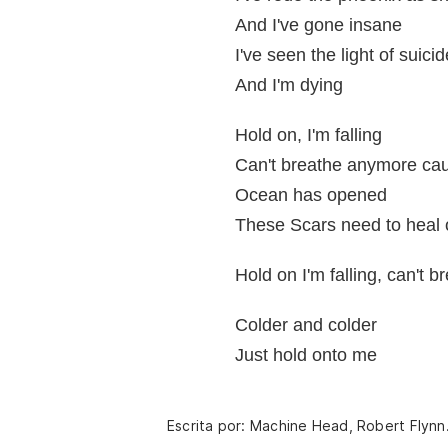
And I've gone insane
I've seen the light of suicid
And I'm dying
Hold on, I'm falling
Can't breathe anymore ca
Ocean has opened
These Scars need to heal 
Hold on I'm falling, can't b
Colder and colder
Just hold onto me
Escrita por: Machine Head, Robert Flynn