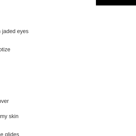
h jaded eyes
otize
over
 my skin
e glides