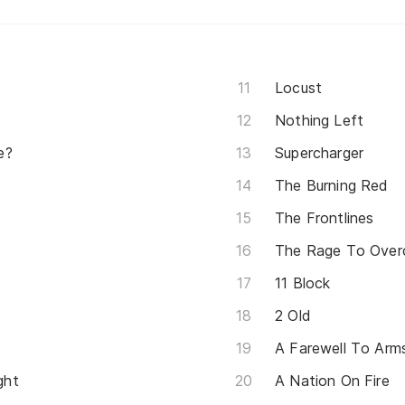
Locust
Nothing Left
e?
Supercharger
The Burning Red
The Frontlines
The Rage To Ove
11 Block
2 Old
A Farewell To Arm
ght
A Nation On Fire