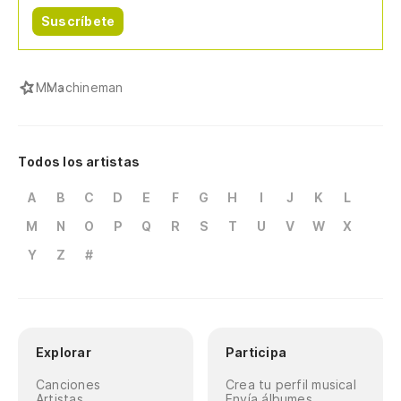
Suscríbete
M
Machineman
Todos los artistas
A
B
C
D
E
F
G
H
I
J
K
L
M
N
O
P
Q
R
S
T
U
V
W
X
Y
Z
#
Explorar
Participa
Canciones
Crea tu perfil musical
Artistas
Envía álbumes