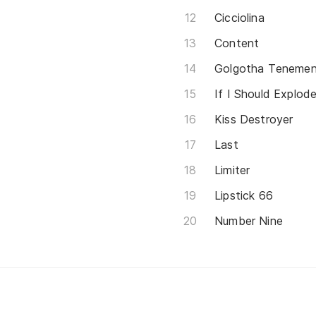
Cicciolina
Content
Golgotha Tenemen
If I Should Explod
Kiss Destroyer
Last
Limiter
Lipstick 66
Number Nine