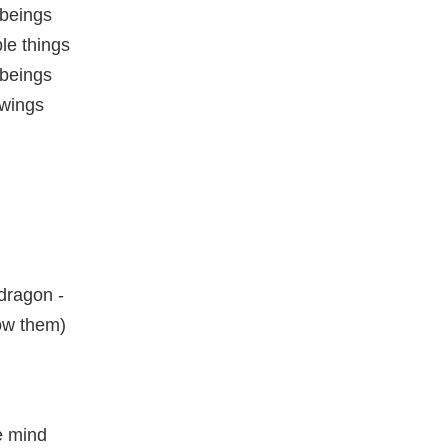
 beings
le things
 beings
 wings
dragon -
now them)
e mind