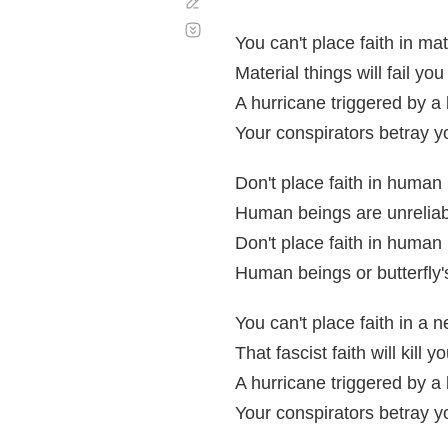
Corregir
Desplazamiento
automático
You can't place faith in mat
Material things will fail you
A hurricane triggered by a 
Your conspirators betray y
Don't place faith in human
Human beings are unreliab
Don't place faith in human
Human beings or butterfly'
You can't place faith in a 
That fascist faith will kill y
A hurricane triggered by a 
Your conspirators betray y