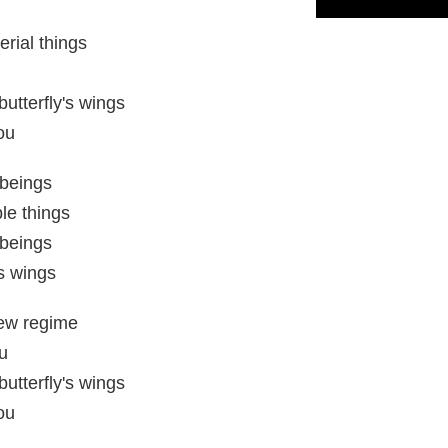
erial things
butterfly's wings
ou
 beings
le things
 beings
s wings
new regime
ou
butterfly's wings
ou