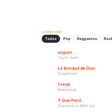
Lo más visto
Todos
Pop
Reggaeton
Roc
august
Taylor Swift
La Bondad de Dios
StayInFaith
Creep
Radiohead
Y Que Pasó
Orquesta La Bella Luz