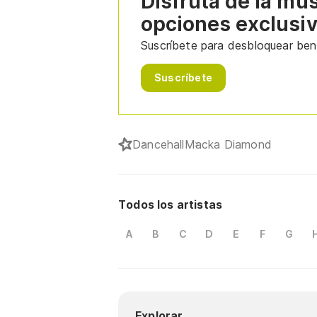
Disfruta de la mú
opciones exclusi
Suscríbete para desbloquear bene
Suscríbete
Dancehall
Macka Diamond
Todos los artistas
A
B
C
D
E
F
G
Explorar