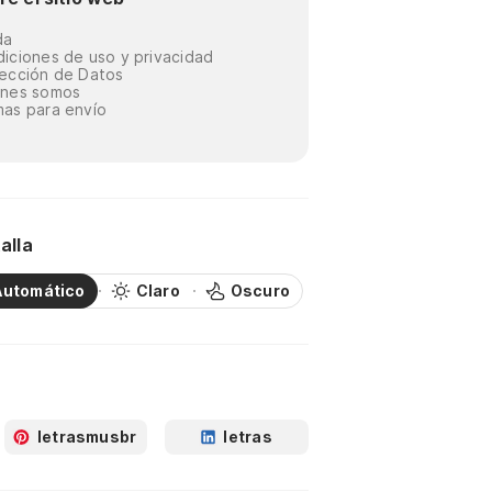
da
iciones de uso y privacidad
ección de Datos
énes somos
as para envío
alla
Automático
Claro
Oscuro
letrasmusbr
letras