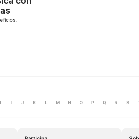
sica con
vas
ficios.
H
I
J
K
L
M
N
O
P
Q
R
S
Participa
Sob