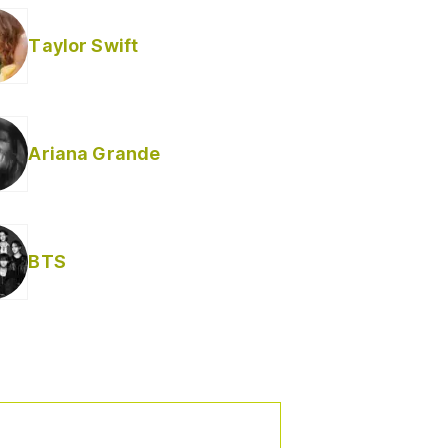
Taylor Swift
Ariana Grande
BTS