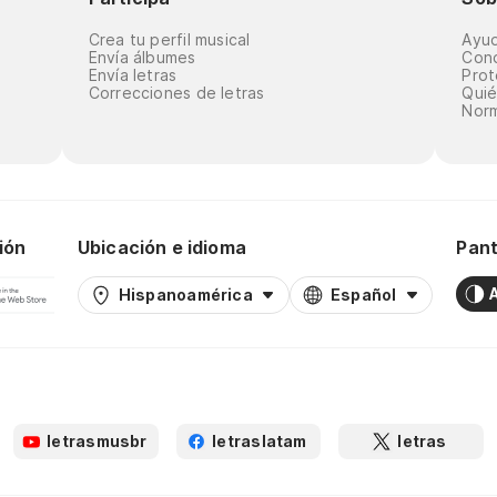
Crea tu perfil musical
Ayu
Envía álbumes
Cond
Envía letras
Prot
Correcciones de letras
Qui
Norm
ión
Ubicación e idioma
Pant
Hispanoamérica
Español
letrasmusbr
letraslatam
letras