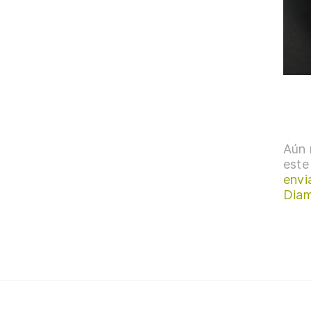
Aún 
este
envi
Dia