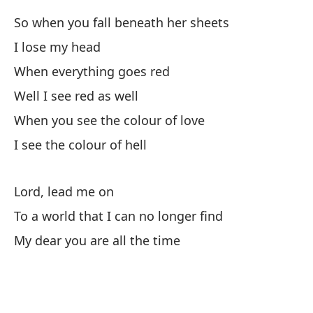
So when you fall beneath her sheets
Cu
I lose my head
Wh
When everything goes red
Well I see red as well
Yo
When you see the colour of love
I see the colour of hell
Me
Lord, lead me on
Y 
To a world that I can no longer find
Pa
My dear you are all the time
Pa
A 