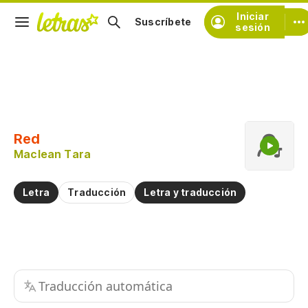
Iniciar
Suscríbete
sesión
Copiar fragmento
Copiar toda la letra
Red
Practicar la pronunciación de
Maclean Tara
Comentar sobre este fragmento
Letra
Traducción
Letra y traducción
Traducción automática