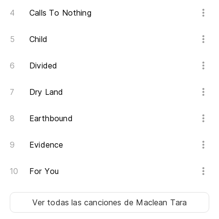
Calls To Nothing
A 
Child
To
Mi
Divided
My
Dry Land
Earthbound
Evidence
For You
Ver todas las canciones
de Maclean Tara