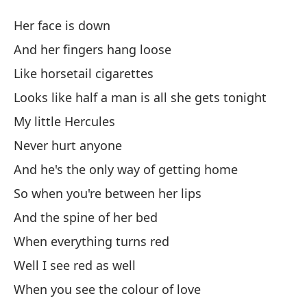
Ro
Her face is down
R
And her fingers hang loose
Like horsetail cigarettes
Su
Looks like half a man is all she gets tonight
Y 
My little Hercules
An
Never hurt anyone
And he's the only way of getting home
Co
So when you're between her lips
Li
And the spine of her bed
Pa
When everything turns red
u
Well I see red as well
Lo
When you see the colour of love