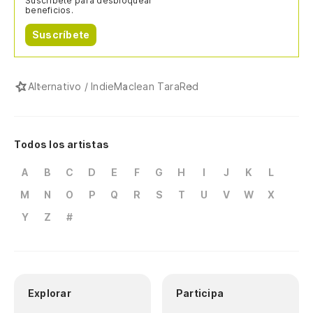
Suscríbete para desbloquear
beneficios.
Suscríbete
Alternativo / Indie
Maclean Tara
Red
Todos los artistas
A
B
C
D
E
F
G
H
I
J
K
L
M
N
O
P
Q
R
S
T
U
V
W
X
Y
Z
#
Explorar
Participa