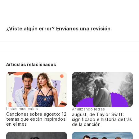
Th
Pa
¿Viste algún error? Envíanos una revisión.
Pa
Qu
Wh
Artículos relacionados
Pe
Bu
Listas musicales
Analizando letras
Canciones sobre agosto: 12
august, de Taylor Swift:
temas que están inspirados
significado e historia detrás
en el mes
de la canción
As