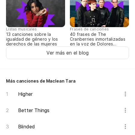
So
Pi
Listas musicales
Frases de canciones
13 canciones sobre la
40 frases de The
Cu
igualdad de género y los
Cranberries inmortalizadas
derechos de las mujeres
en la voz de Dolores
O’Riordan
Wh
Ver más en el blog
Bu
Más canciones de Maclean Tara
Cu
Wh
Higher
Yo
Better Things
Blinded
Se