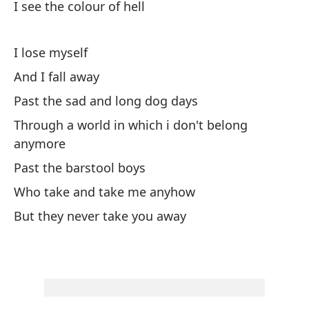
I see the colour of hell
Mi
Nu
I lose myself
And I fall away
Y 
Past the sad and long dog days
An
Through a world in which i don't belong
anymore
As
Past the barstool boys
So
Who take and take me anyhow
Y 
But they never take you away
Cu
Wh
Bu