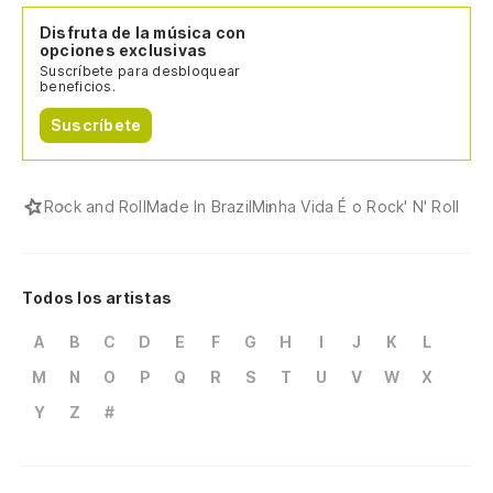
Disfruta de la música con
opciones exclusivas
Suscríbete para desbloquear
beneficios.
Suscríbete
Rock and Roll
Made In Brazil
Minha Vida É o Rock' N' Roll
Todos los artistas
A
B
C
D
E
F
G
H
I
J
K
L
M
N
O
P
Q
R
S
T
U
V
W
X
Y
Z
#