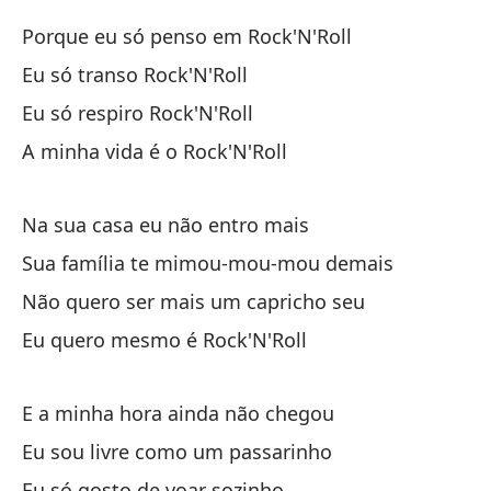
Y 
Porque eu só penso em Rock'N'Roll
E 
Eu só transo Rock'N'Roll
Eu só respiro Rock'N'Roll
Só
A minha vida é o Rock'N'Roll
No
Na sua casa eu não entro mais
Nã
Sua família te mimou-mou-mou demais
Ma
Não quero ser mais um capricho seu
A 
Eu quero mesmo é Rock'N'Roll
E a minha hora ainda não chegou
Eu sou livre como um passarinho
Eu só gosto de voar sozinho