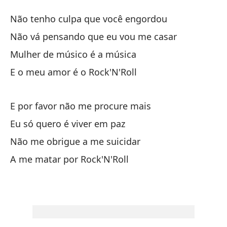
Mi
Não tenho culpa que você engordou
Mi
Não vá pensando que eu vou me casar
Mulher de músico é a música
No
E o meu amor é o Rock'N'Roll
Nã
No
E por favor não me procure mais
Nã
Eu só quero é viver em paz
Não me obrigue a me suicidar
La
A me matar por Rock'N'Roll
Mu
Y 
E 