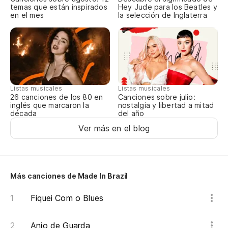
temas que están inspirados
Hey Jude para los Beatles y
E 
en el mes
la selección de Inglaterra
Po
Po
Só
Listas musicales
Listas musicales
Canciones sobre julio:
26 canciones de los 80 en
nostalgia y libertad a mitad
inglés que marcaron la
del año
década
Só
Ver más en el blog
Mi
Más canciones de Made In Brazil
Fiquei Com o Blues
Anjo de Guarda