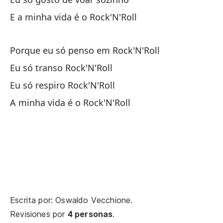
Po
E a minha vida é o Rock'N'Roll
Po
Só
Porque eu só penso em Rock'N'Roll
Eu só transo Rock'N'Roll
Só
Eu só respiro Rock'N'Roll
A minha vida é o Rock'N'Roll
Mi
En
Na
Tu
Escrita por: Oswaldo Vecchione.
Su
Revisiones por
4 personas
.