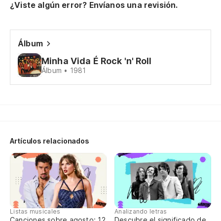
¿Viste algún error? Envíanos una revisión.
Ya
Nã
Álbum
Re
Minha Vida É Rock 'n' Roll
Eu
Álbum • 1981
Y 
E 
Artículos relacionados
So
Eu
Me
Listas musicales
Analizando letras
Y 
Canciones sobre agosto: 12
Descubre el significado de