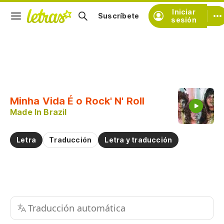
Iniciar
Suscríbete
sesión
Copiar fragmento
Copiar toda la letra
Minha Vida É o Rock' N' Roll
Practicar la pronunciación de
Made In Brazil
Comentar sobre este fragmento
Letra
Traducción
Letra y traducción
Traducción automática