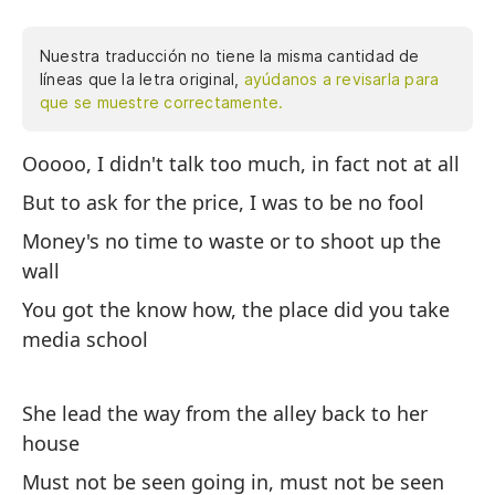
Nuestra traducción no tiene la misma cantidad de
líneas que la letra original,
ayúdanos a revisarla para
que se muestre correctamente.
Ooooo, I didn't talk too much, in fact not at all
Oo
ab
But to ask for the price, I was to be no fool
to
Money's no time to waste or to shoot up the
di
wall
do
You got the know how, the place did you take
co
media school
su
vi
de
She lead the way from the alley back to her
se
house
es
Must not be seen going in, must not be seen
no