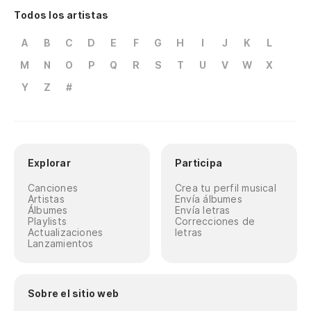
Todos los artistas
A
B
C
D
E
F
G
H
I
J
K
L
M
N
O
P
Q
R
S
T
U
V
W
X
Y
Z
#
Explorar
Participa
Canciones
Crea tu perfil musical
Artistas
Envía álbumes
Álbumes
Envía letras
Playlists
Correcciones de
Actualizaciones
letras
Lanzamientos
Sobre el sitio web