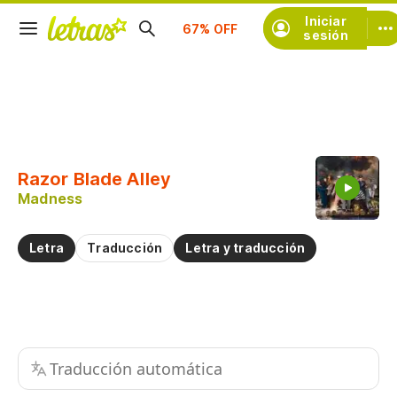
Iniciar
Suscríbete
sesión
Copiar fragmento
Copiar toda la letra
Razor Blade Alley
Practicar la pronunciación de
Madness
Comentar sobre este fragmento
Letra
Traducción
Letra y traducción
Traducción automática