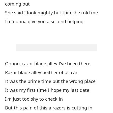
coming out
au
She said I look mighty but thin she told me
pr
de
I'm gonna give you a second helping
do
A
ca
mo
fl
el
Ooooo, razor blade alley I've been there
co
Razor blade alley neither of us can
It was the prime time but the wrong place
It was my first time I hope my last date
I'm just too shy to check in
But this pain of this a razors is cutting in