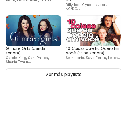
ABBA, Elvis Presley, Pixies...
Billy Idol, Cyndi Lauper,
AC/DC...
Gilmore Girls (banda
10 Coisas Que Eu Odeio Em
sonora)
Você (trilha sonora)
Carole King, Sam Phillps,
Semisonic, Save Ferris, Leroy...
Shania Twain...
Ver más playlists