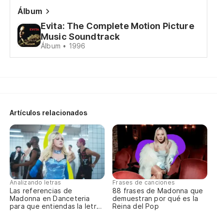
Th
Álbum
Evita: The Complete Motion Picture
Qu
Music Soundtrack
Th
Álbum • 1996
So
No
Artículos relacionados
Th
La
Th
Analizando letras
Frases de canciones
Te
Las referencias de
88 frases de Madonna que
Madonna en Danceteria
demuestran por qué es la
I 
para que entiendas la letra
Reina del Pop
completa