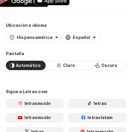
Ubicación e idioma
Hispanoamérica
Español
Pantalla
Automático
Claro
Oscuro
Sigue a Letras.com
letrasmusbr
letras
letrasmusbr
letraslatam
letras
letrasmusbr