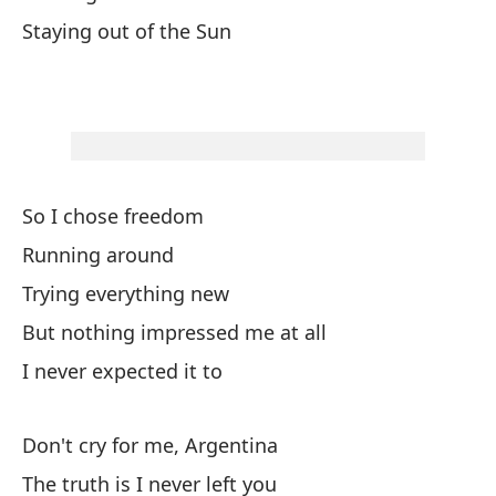
Staying out of the Sun
To
co
Al
Au
Al
So I chose freedom
Running around
A 
Trying everything new
At
But nothing impressed me at all
I never expected it to
Tu
Tu
Don't cry for me, Argentina
The truth is I never left you