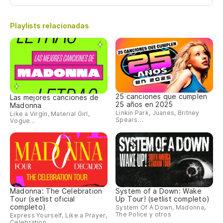
Th
Playlists relacionadas
25 canciones que cumplen
Las mejores canciones de
25 años en 2025
Madonna
Linkin Park, Juanes, Britney
Like a Virgin, Material Girl,
Spears…
Vogue...
Madonna: The Celebration
System of a Down: Wake
Tour (setlist oficial
Up Tour! (setlist completo)
completo)
System Of A Down, Madonna,
The Police y otros
Express Yourself, Like a Prayer,
Celebration...