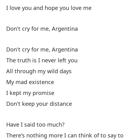
I love you and hope you love me
Pr
Pe
Don't cry for me, Argentina
Bu
Don't cry for me, Argentina
Nu
The truth is I never left you
All through my wild days
No
My mad existence
Do
I kept my promise
La
Don't keep your distance
Th
Have I said too much?
A 
There's nothing more I can think of to say to