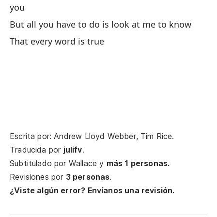
Al
you
But all you have to do is look at me to know
Mi
That every word is true
He
No
Do
Y 
Escrita por: Andrew Lloyd Webber, Tim Rice.
Traducida por
julifv
.
An
Subtitulado por
Wallace
y
más 1 personas.
Nu
Revisiones por
3 personas
.
¿Viste algún error? Envíanos una revisión.
Au