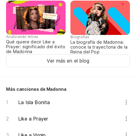
No
Do
Analizando letras
Biografías
Qué quiere decir Like a
La biografía de Madonna:
No
Prayer: significado del éxito
conoce la trayectoria de la
de Madonna
Reina del Pop
Do
Ver más en el blog
La
Th
Más canciones de Madonna
A 
La Isla Bonita
Al
Like a Prayer
Mi
Like a Virgin