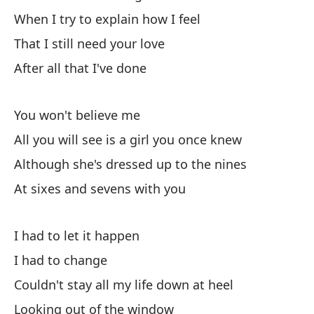
When I try to explain how I feel
No
That I still need your love
Pe
After all that I've done
Cu
You won't believe me
Wh
All you will see is a girl you once knew
Although she's dressed up to the nines
Qu
At sixes and sevens with you
Th
De
I had to let it happen
Af
I had to change
Couldn't stay all my life down at heel
No
Looking out of the window