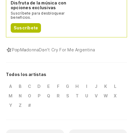
Disfruta de la música con
opciones exclusivas
Suscríbete para desbloquear
beneficios.
Suscríbete
Pop
Madonna
Don't Cry For Me Argentina
Todos los artistas
A
B
C
D
E
F
G
H
I
J
K
L
M
N
O
P
Q
R
S
T
U
V
W
X
Y
Z
#