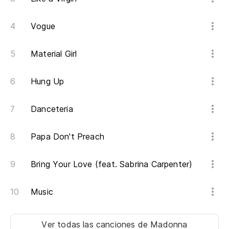
He
Vogue
No
Material Girl
Do
Hung Up
¿H
Danceteria
No
Papa Don't Preach
Th
Pe
Bring Your Love (feat. Sabrina Carpenter)
pa
Music
Bu
Qu
Ver todas las canciones
de Madonna