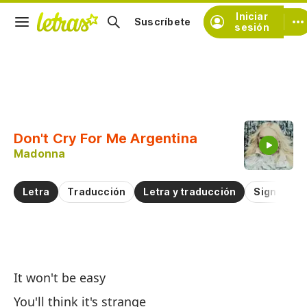
Iniciar
Suscríbete
sesión
Copiar fragmento
Copiar toda la letra
Don't Cry For Me Argentina
Practicar la pronunciación de
Madonna
Comentar sobre este fragmento
Letra
Traducción
Letra y traducción
Significad
No
It won't be easy
Do
You'll think it's strange