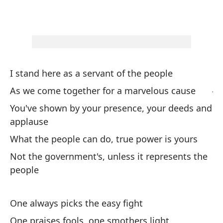
Dé
Le
Do
Wh
I stand here as a servant of the people
Ju
As we come together for a marvelous cause
You've shown by your presence, your deeds and
applause
ma
What the people can do, true power is yours
Ev
Not the government's, unless it represents the
people
Tu
Yo
One always picks the easy fight
One praises fools, one smothers light