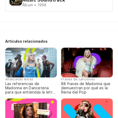
Álbum • 1996
Lo
po
Wh
No
Artículos relacionados
pu
No
pe
Un
Analizando letras
Frases de canciones
Las referencias de
88 frases de Madonna que
Madonna en Danceteria
demuestran por qué es la
On
para que entiendas la letra
Reina del Pop
completa
Un
On