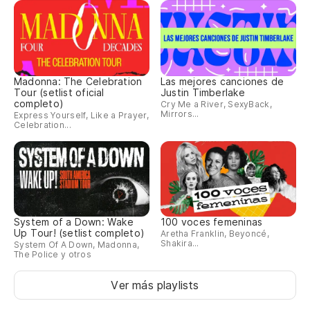
Madonna: The Celebration
Las mejores canciones de
Tour (setlist oficial
Justin Timberlake
completo)
Cry Me a River, SexyBack,
Mirrors...
Express Yourself, Like a Prayer,
Celebration...
System of a Down: Wake
100 voces femeninas
Up Tour! (setlist completo)
Aretha Franklin, Beyoncé,
Shakira...
System Of A Down, Madonna,
The Police y otros
Ver más playlists