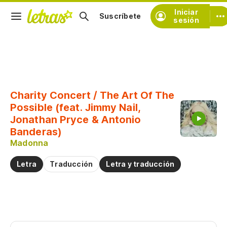
Iniciar
Suscríbete
sesión
Copiar fragmento
Copiar toda la letra
Charity Concert / The Art Of The
Practicar la pronunciación de
Possible (feat. Jimmy Nail,
Jonathan Pryce & Antonio
Banderas)
Comentar sobre este fragmento
Madonna
Letra
Traducción
Letra y traducción