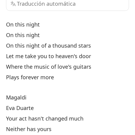
Traducción automática
Co
On this night
(c
On this night
B
Ch
On this night of a thousand stars
(f
Let me take you to heaven's door
B
Where the music of love's guitars
En
Plays forever more
En
Magaldi
Eva Duarte
En
Your act hasn't changed much
On
Neither has yours