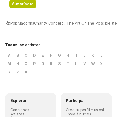
Suscríbete
Pop
Madonna
Charity Concert / The Art Of The Possible (f
Todos los artistas
A
B
C
D
E
F
G
H
I
J
K
L
M
N
O
P
Q
R
S
T
U
V
W
X
Y
Z
#
Explorar
Participa
Canciones
Crea tu perfil musical
Artistas
Envía álbumes