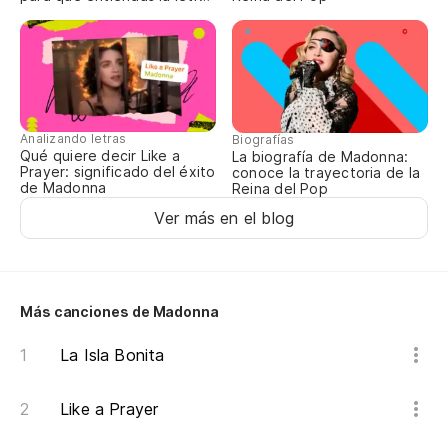
Pe
completa
de
Bu
de
M
Analizando letras
Biografías
Qué quiere decir Like a
La biografía de Madonna:
Prayer: significado del éxito
conoce la trayectoria de la
de Madonna
Reina del Pop
Co
Ver más en el blog
Wi
Si
b
Más canciones de Madonna
If
La Isla Bonita
Ah
Like a Prayer
fu