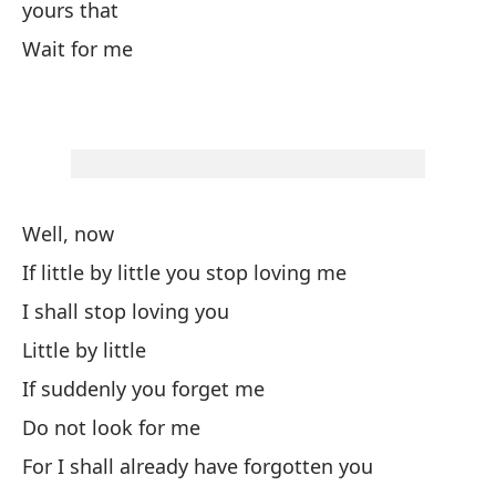
Si
yours that
cu
Wait for me
If
wr
De
To
Well, now
If little by little you stop loving me
Co
me
I shall stop loving you
Little by little
As
If suddenly you forget me
Er
Do not look for me
is
For I shall already have forgotten you
We