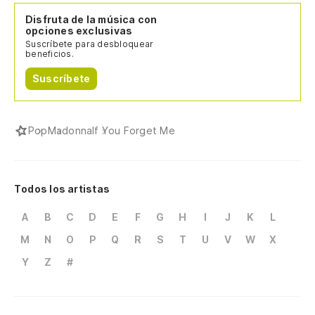
Disfruta de la música con
opciones exclusivas
Suscríbete para desbloquear
beneficios.
Suscríbete
Pop
Madonna
If You Forget Me
Todos los artistas
A
B
C
D
E
F
G
H
I
J
K
L
M
N
O
P
Q
R
S
T
U
V
W
X
Y
Z
#