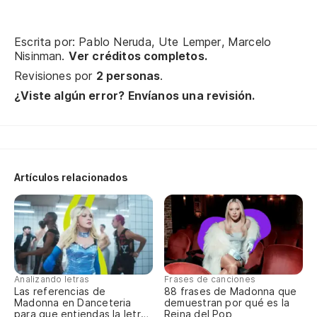
Y 
d
Escrita por: Pablo Neruda, Ute Lemper, Marcelo
An
Nisinman.
Ver créditos completos.
wh
Revisiones por
2 personas
.
¿Viste algún error? Envíanos una revisión.
Te
Re
Artículos relacionados
Qu
Th
Y 
An
Analizando letras
Frases de canciones
Las referencias de
88 frases de Madonna que
Madonna en Danceteria
demuestran por qué es la
para que entiendas la letra
Reina del Pop