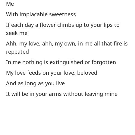
Me
Si
With implacable sweetness
If each day a flower climbs up to your lips to
N
seek me
Ahh, my love, ahh, my own, in me all that fire is
Po
repeated
Fo
In me nothing is extinguished or forgotten
My love feeds on your love, beloved
Si
And as long as you live
pa
It will be in your arms without leaving mine
If
pa
A 