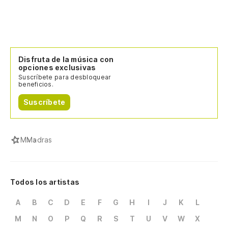
Disfruta de la música con
opciones exclusivas
Suscríbete para desbloquear
beneficios.
Suscríbete
M
Madras
Todos los artistas
A
B
C
D
E
F
G
H
I
J
K
L
M
N
O
P
Q
R
S
T
U
V
W
X