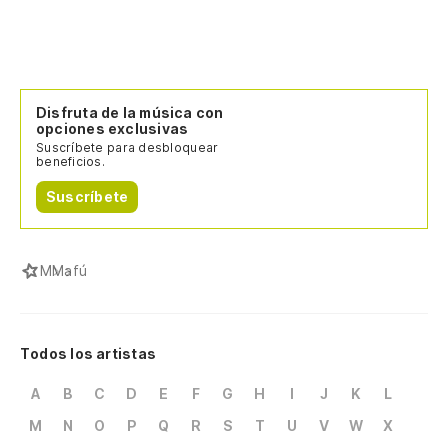
Disfruta de la música con
opciones exclusivas
Suscríbete para desbloquear
beneficios.
Suscríbete
M
Mafú
Todos los artistas
A
B
C
D
E
F
G
H
I
J
K
L
M
N
O
P
Q
R
S
T
U
V
W
X