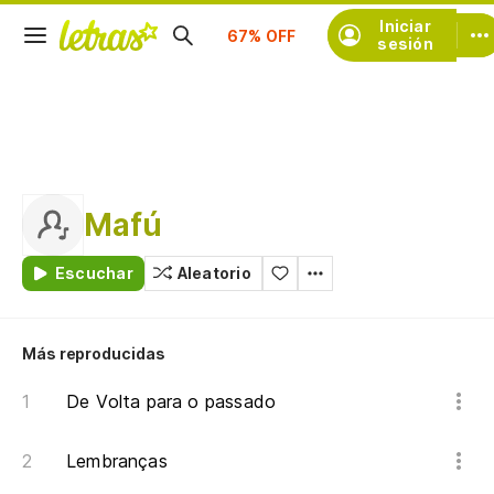
Suscríbete
Iniciar
sesión
Mafú
Escuchar
Aleatorio
Más reproducidas
De Volta para o passado
Lembranças