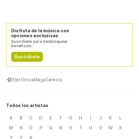
Disfruta de la música con
opciones exclusivas
Suscríbete para desbloquear
beneficios.
Suscríbete
Eletrônica
Maga
Celesta
Todos los artistas
A
B
C
D
E
F
G
H
I
J
K
L
M
N
O
P
Q
R
S
T
U
V
W
X
Y
Z
#