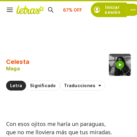
Suscríbete
Iniciar
sesión
Copiar fragmento
Copiar toda la letra
Celesta
Practicar la pronunciación de
Maga
Comentar sobre este fragmento
Letra
Significado
Traducciones
Con esos ojitos me haría un paraguas,
que no me lloviera más que tus miradas.