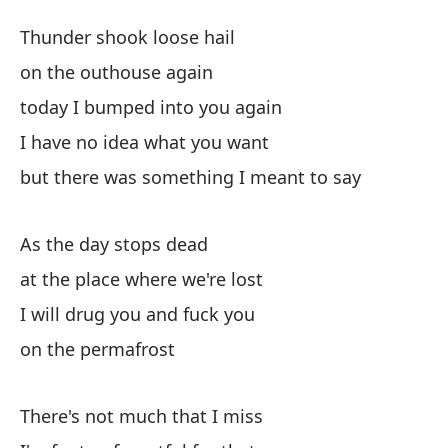
P
Thunder shook loose hail
P
on the outhouse again
today I bumped into you again
El
I have no idea what you want
en
but there was something I meant to say
on
As the day stops dead
ho
at the place where we're lost
to
I will drug you and fuck you
no
on the permafrost
I 
There's not much that I miss
pe