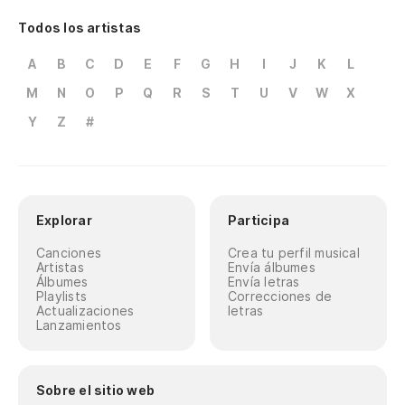
Todos los artistas
A
B
C
D
E
F
G
H
I
J
K
L
M
N
O
P
Q
R
S
T
U
V
W
X
Y
Z
#
Explorar
Participa
Canciones
Crea tu perfil musical
Artistas
Envía álbumes
Álbumes
Envía letras
Playlists
Correcciones de
Actualizaciones
letras
Lanzamientos
Sobre el sitio web