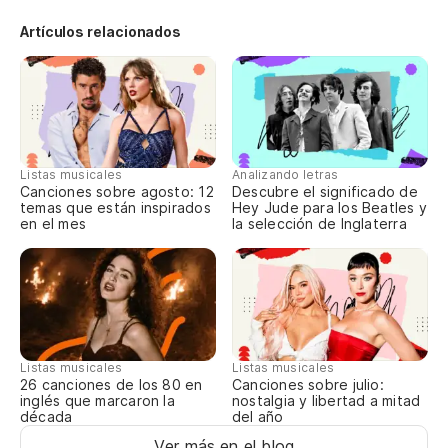
so
Artículos relacionados
I'
du
su
Listas musicales
Analizando letras
Canciones sobre agosto: 12
Descubre el significado de
es
temas que están inspirados
Hey Jude para los Beatles y
en el mes
la selección de Inglaterra
it
Cu
As
Listas musicales
Listas musicales
Canciones sobre julio:
26 canciones de los 80 en
nostalgia y libertad a mitad
inglés que marcaron la
del año
década
Ver más en el blog