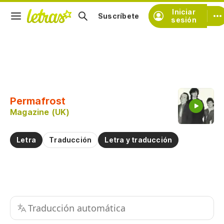
Iniciar
Suscríbete
sesión
Copiar fragmento
Copiar toda la letra
Permafrost
Practicar la pronunciación de
Magazine (UK)
Comentar sobre este fragmento
Letra
Traducción
Letra y traducción
Traducción automática