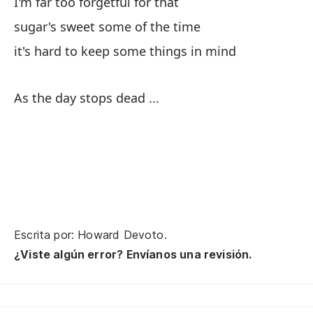
I'm far too forgetful for that
bu
sugar's sweet some of the time
it's hard to keep some things in mind
Cu
As
As the day stops dead ...
en
at
te
so
Escrita por: Howard Devoto.
¿Viste algún error? Envíanos una revisión.
No
Th