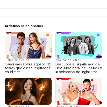
Pa
Es
It
Artículos relacionados
Pa
Fo
Di
Listas musicales
Analizando letras
de
Canciones sobre agosto: 12
Descubre el significado de
temas que están inspirados
Hey Jude para los Beatles y
en el mes
la selección de Inglaterra
Te
Di
lí
Te
Listas musicales
Listas musicales