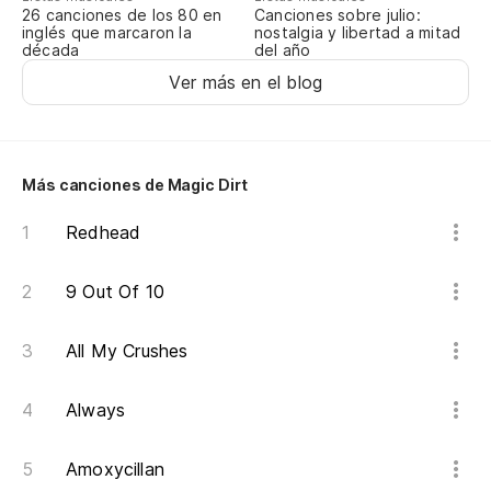
Canciones sobre julio:
26 canciones de los 80 en
Di
nostalgia y libertad a mitad
inglés que marcaron la
del año
década
Te
Ver más en el blog
Es
Is
Más canciones de Magic Dirt
Es
Redhead
ca
It
9 Out Of 10
All My Crushes
Always
Amoxycillan