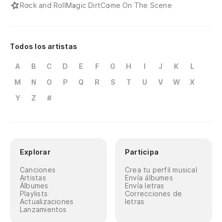
Rock and Roll
Magic Dirt
Come On The Scene
Todos los artistas
A
B
C
D
E
F
G
H
I
J
K
L
M
N
O
P
Q
R
S
T
U
V
W
X
Y
Z
#
Explorar
Participa
Canciones
Crea tu perfil musical
Artistas
Envía álbumes
Álbumes
Envía letras
Playlists
Correcciones de
Actualizaciones
letras
Lanzamientos