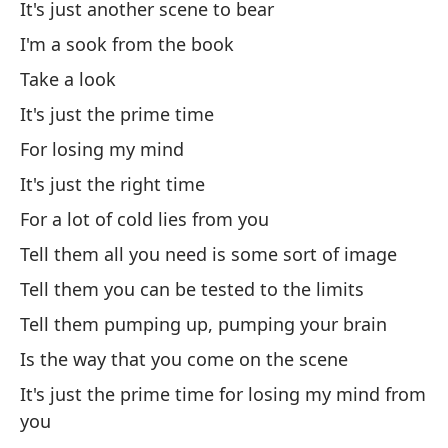
It's just another scene to bear
Di
I'm a sook from the book
Te
Take a look
De
It's just the prime time
Th
For losing my mind
¿S
It's just the right time
For a lot of cold lies from you
Is
Tell them all you need is some sort of image
O 
Tell them you can be tested to the limits
Or
Tell them pumping up, pumping your brain
En
Is the way that you come on the scene
It's just the prime time for losing my mind from
V
you