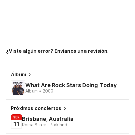
La
No
Ca
Es
¿Viste algún error? Envíanos una revisión.
It
Álbum
So
What Are Rock Stars Doing Today
Álbum • 2000
Ec
Próximos conciertos
Es
SEP
Brisbane, Australia
11
It
Roma Street Parkland